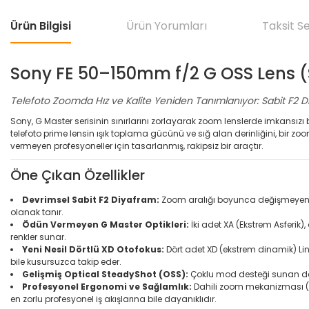
Ürün Bilgisi
Ürün Yorumları
Taksit S
Sony FE 50–150mm f/2 G OSS Lens 
Telefoto Zoomda Hız ve Kalite Yeniden Tanımlanıyor: Sabit F2 Di
Sony, G Master serisinin sınırlarını zorlayarak zoom lenslerde imkansızı
telefoto prime lensin ışık toplama gücünü ve sığ alan derinliğini, bir zoom
vermeyen profesyoneller için tasarlanmış, rakipsiz bir araçtır.
Öne Çıkan Özellikler
Devrimsel Sabit F2 Diyafram:
Zoom aralığı boyunca değişmeyen F2 
olanak tanır.
Ödün Vermeyen G Master Optikleri:
İki adet XA (Ekstrem Asferik)
renkler sunar.
Yeni Nesil Dörtlü XD Otofokus:
Dört adet XD (ekstrem dinamik) Line
bile kusursuzca takip eder.
Gelişmiş Optical SteadyShot (OSS):
Çoklu mod desteği sunan dahi
Profesyonel Ergonomi ve Sağlamlık:
Dahili zoom mekanizması (I
en zorlu profesyonel iş akışlarına bile dayanıklıdır.