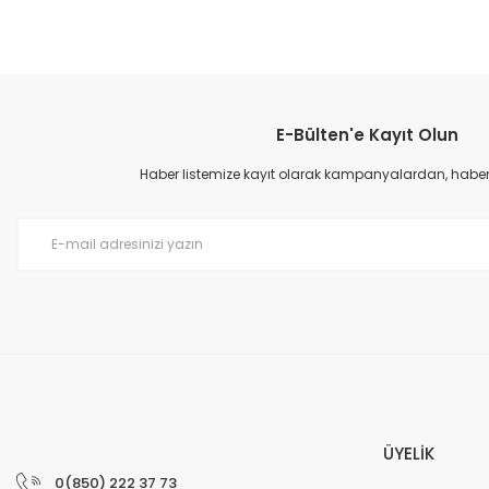
Bu ürünün fiyat bilgisi, resim, ürün açıklamalarında ve diğer konular
Görüş ve önerileriniz için teşekkür ederiz.
E-Bülten'e Kayıt Olun
Ürün resmi kalitesiz, bozuk veya görüntülenemiyor.
Ürün açıklamasında eksik bilgiler bulunuyor.
Haber listemize kayıt olarak kampanyalardan, haberda
Ürün bilgilerinde hatalar bulunuyor.
Ürün fiyatı diğer sitelerden daha pahalı.
Bu ürüne benzer farklı alternatifler olmalı.
ÜYELİK
0(850) 222 37 73