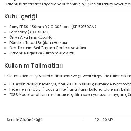
Garanti hizmetinden faydalanabilmeniz için, ürüne ait fatura veya irsal
Kutu İçeriği
Sony FE 50-150mm f/2 G OSS Lens (SEL50150GM)
Parasoley (ALC-SH178)
Ön ve Arka Lens Kapakları
Dönebilir Tripod Bağlantı Halkası
Özel Tasarım Sert Taşıma Çantası ve Askısı
Garanti Belgesi ve Kullanım Kılavuzu
Kullanım Talimatları
Ürününüzden en iyi verimi alabilmeniz ve güvenli bir şekilde kullanabilm
Bu lensin ağırlığı nedeniyle, özellikle uzun süreli çekimlerde, bir mo
Netleme sınırlayıcı (Focus Limiter) anahtarını kullanarak, lensin belirli
"OSS Mode" anahtarını kullanarak, çekim senaryonuza en uygun gör
Sensör Çözünürlüğü
:
32 - 39 MP