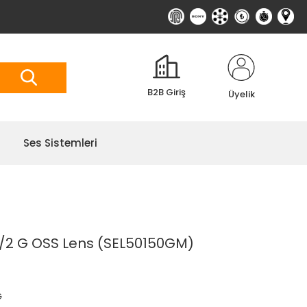
B2B Giriş
Üyelik
Ses Sistemleri
/2 G OSS Lens (SEL50150GM)
G