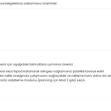
iye belgelerinizi saklamanız önemlidir.
eniz için aşağıdaki talimatlara uymanızı öneririz:
nopod veya tripod kullanarak dengeyi sağlamanız şiddetle tavsiye edilir.
 bir netlik aralığında çalışmasını sağlayabilir ve netleme hızını daha da artı
üntü sabitleme modunu (panning için Mod 2 gibi) seçin.