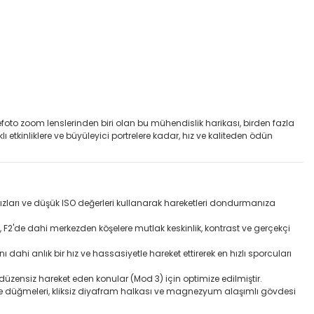
efoto zoom lenslerinden biri olan bu mühendislik harikası, birden fazla
ı etkinliklere ve büyüleyici portrelere kadar, hız ve kaliteden ödün
zları ve düşük ISO değerleri kullanarak hareketleri dondurmanıza
, F2'de dahi merkezden köşelere mutlak keskinlik, kontrast ve gerçekçi
ahi anlık bir hız ve hassasiyetle hareket ettirerek en hızlı sporcuları
üzensiz hareket eden konular (Mod 3) için optimize edilmiştir.
 düğmeleri, kliksiz diyafram halkası ve magnezyum alaşımlı gövdesi