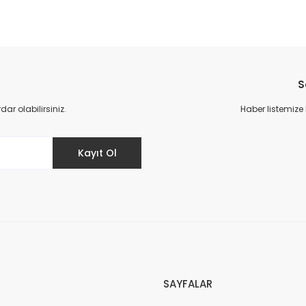
da yetersiz gördüğünüz noktaları öneri formunu kullanarak tarafımıza il
Bu ürüne ilk yorumu siz yapın!
S
Yorum Yaz
r olabilirsiniz.
Haber listemize
Kayıt Ol
Gönder
SAYFALAR