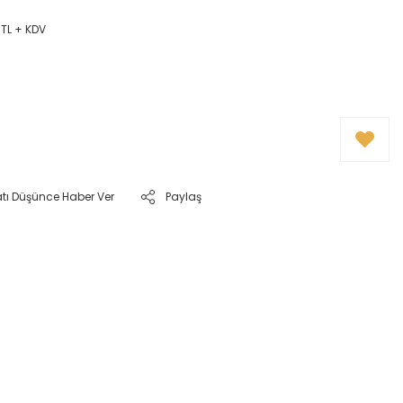
 TL + KDV
atı Düşünce Haber Ver
Paylaş