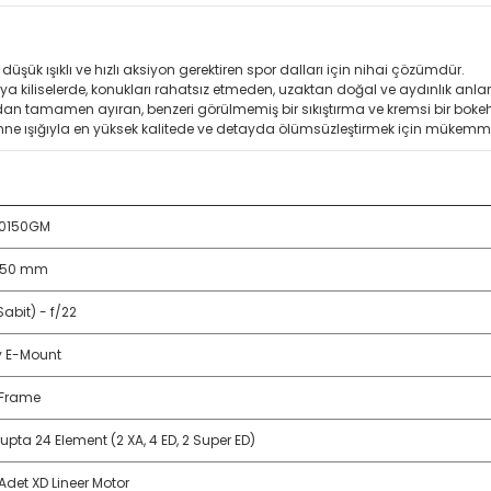
üşük ışıklı ve hızlı aksiyon gerektiren spor dalları için nihai çözümdür.
a kiliselerde, konukları rahatsız etmeden, uzaktan doğal ve aydınlık anla
an tamamen ayıran, benzeri görülmemiş bir sıkıştırma ve kremsi bir bokeh e
e ışığıyla en yüksek kalitede ve detayda ölümsüzleştirmek için mükemme
50150GM
150 mm
Sabit) - f/22
 E-Mount
-Frame
rupta 24 Element (2 XA, 4 ED, 2 Super ED)
 Adet XD Lineer Motor