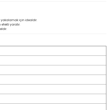
r yakalamak için idealdir.
fekti yaratır.
ldir.