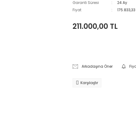
Garanti Süresi
24 Ay
Fiyat
175.833,33
211.000,00 TL
Arkadaşına Öner
Fiy
Karşılaştır