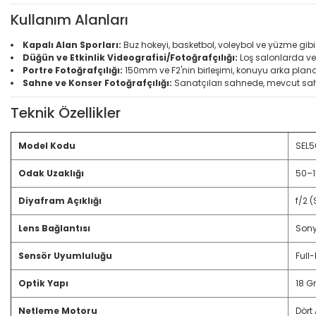
Kullanım Alanları
Kapalı Alan Sporları:
Buz hokeyi, basketbol, voleybol ve yüzme gibi d
Düğün ve Etkinlik Videografisi/Fotoğrafçılığı:
Loş salonlarda vey
Portre Fotoğrafçılığı:
150mm ve F2'nin birleşimi, konuyu arka pland
Sahne ve Konser Fotoğrafçılığı:
Sanatçıları sahnede, mevcut sahn
Teknik Özellikler
Model Kodu
SEL
Odak Uzaklığı
50–
Diyafram Açıklığı
f/2 (
Lens Bağlantısı
Sony
Sensör Uyumluluğu
Full
Optik Yapı
18 G
Netleme Motoru
Dört