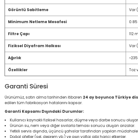
Görüntü Sabitleme
Var 
Minimum Netleme Mesafesi
0.85
Filtre Çapı
112
Fiziksel Diyafram Halkası
Var (
Ağırlık
~235
Özellikler
Toz 
Garanti Süresi
Ürünümüz, satın alma tarihinden itibaren
24 ay boyunca Türkiye dis
edilen tüm fabrikasyon hatalarını kapsar.
Garanti Kapsamı Dışındaki Durumlar:
Kullanıcı kaynaklı fiziksel hasarlar, düşme veya darbe sonucu oluş
Ürünün su, nem veya diğer sıvılarla teması sonucu oluşan arızalar.
Yetkili servis dışında, üçüncü şahıslar tarafından yapılan müdahale
Doğal afetler (sel, deprem vb.) ve aşırı voltaj gibi harici etkenler.