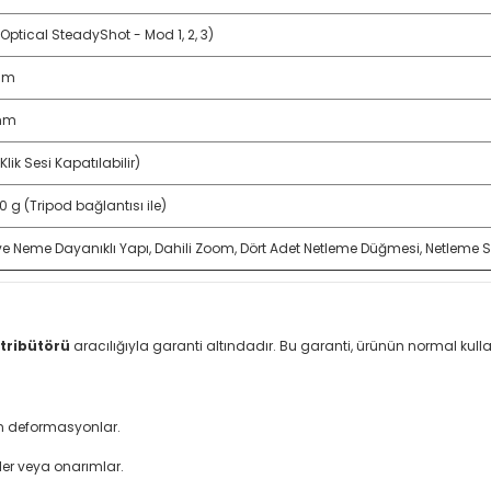
(Optical SteadyShot - Mod 1, 2, 3)
 m
 mm
Klik Sesi Kapatılabilir)
0 g (Tripod bağlantısı ile)
ve Neme Dayanıklı Yapı, Dahili Zoom, Dört Adet Netleme Düğmesi, Netleme Sı
tribütörü
aracılığıyla garanti altındadır. Bu garanti, ürünün normal ku
an deformasyonlar.
ler veya onarımlar.