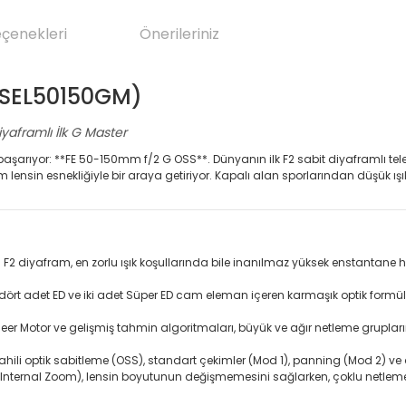
eçenekleri
Önerileriniz
(SEL50150GM)
yaframlı İlk G Master
 başarıyor: **FE 50-150mm f/2 G OSS**. Dünyanın ilk F2 sabit diyaframlı tel
 lensin esnekliğiyle bir araya getiriyor. Kapalı alan sporlarından düşük ışıkl
diyafram, en zorlu ışık koşullarında bile inanılmaz yüksek enstantane hı
, dört adet ED ve iki adet Süper ED cam eleman içeren karmaşık optik formül
er Motor ve gelişmiş tahmin algoritmaları, büyük ve ağır netleme gruplarını d
li optik sabitleme (OSS), standart çekimler (Mod 1), panning (Mod 2) ve d
nternal Zoom), lensin boyutunun değişmemesini sağlarken, çoklu netleme