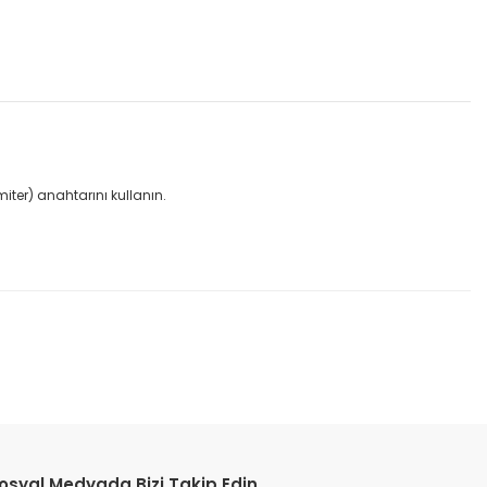
iter) anahtarını kullanın.
etebilirsiniz.
osyal Medyada Bizi Takip Edin