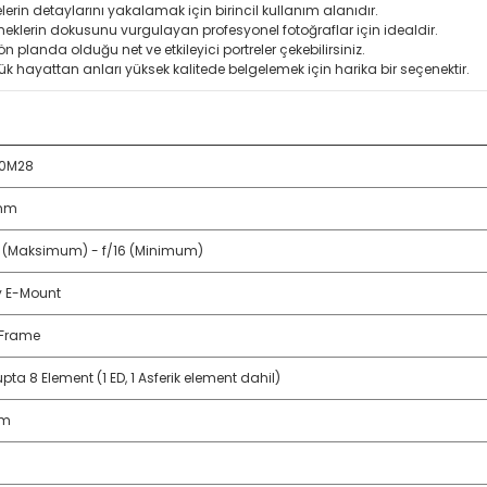
elerin detaylarını yakalamak için birincil kullanım alanıdır.
emeklerin dokusunu vurgulayan profesyonel fotoğraflar için idealdir.
 planda olduğu net ve etkileyici portreler çekebilirsiniz.
lük hayattan anları yüksek kalitede belgelemek için harika bir seçenektir.
50M28
mm
8 (Maksimum) - f/16 (Minimum)
 E-Mount
-Frame
pta 8 Element (1 ED, 1 Asferik element dahil)
 m