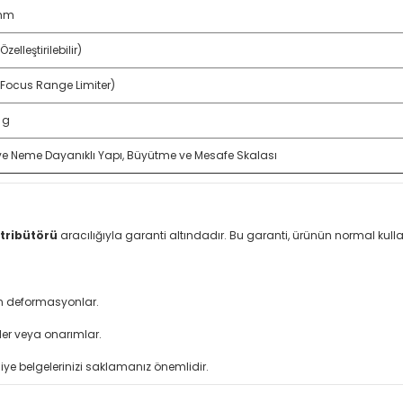
mm
Özelleştirilebilir)
(Focus Range Limiter)
 g
ve Neme Dayanıklı Yapı, Büyütme ve Mesafe Skalası
tribütörü
aracılığıyla garanti altındadır. Bu garanti, ürünün normal ku
an deformasyonlar.
ler veya onarımlar.
iye belgelerinizi saklamanız önemlidir.