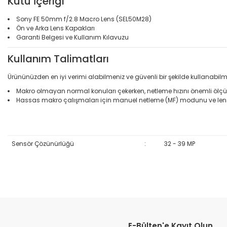
Kutu İçeriği
Sony FE 50mm f/2.8 Macro Lens (SEL50M28)
Ön ve Arka Lens Kapakları
Garanti Belgesi ve Kullanım Kılavuzu
Kullanım Talimatları
Ürününüzden en iyi verimi alabilmeniz ve güvenli bir şekilde kullanabilm
Makro olmayan normal konuları çekerken, netleme hızını önemli ölçüde 
Hassas makro çalışmaları için manuel netleme (MF) modunu ve len
Sensör Çözünürlüğü
:
32 - 39 MP
Bu ürünün fiyat bilgisi, resim, ürün açıklamalarında ve diğer konular
Görüş ve önerileriniz için teşekkür ederiz.
E-Bülten'e Kayıt Olun