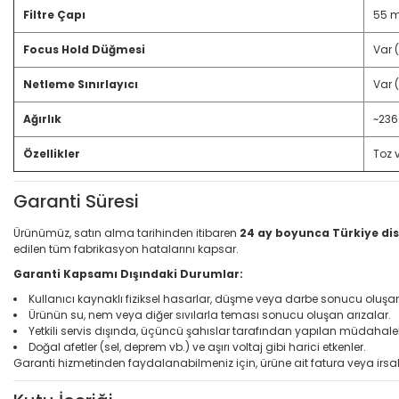
Filtre Çapı
55 
Focus Hold Düğmesi
Var (
Netleme Sınırlayıcı
Var 
Ağırlık
~236
Özellikler
Toz 
Garanti Süresi
Ürünümüz, satın alma tarihinden itibaren
24 ay boyunca Türkiye dis
edilen tüm fabrikasyon hatalarını kapsar.
Garanti Kapsamı Dışındaki Durumlar:
Kullanıcı kaynaklı fiziksel hasarlar, düşme veya darbe sonucu oluş
Ürünün su, nem veya diğer sıvılarla teması sonucu oluşan arızalar.
Yetkili servis dışında, üçüncü şahıslar tarafından yapılan müdahale
Doğal afetler (sel, deprem vb.) ve aşırı voltaj gibi harici etkenler.
Garanti hizmetinden faydalanabilmeniz için, ürüne ait fatura veya irsal