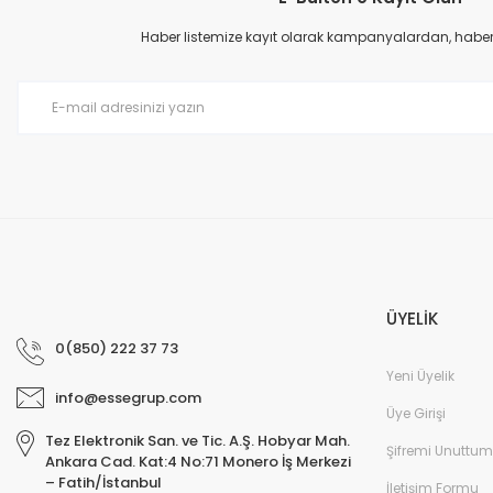
Ürün resmi kalitesiz, bozuk veya görüntülenemiyor.
Ürün açıklamasında eksik bilgiler bulunuyor.
Haber listemize kayıt olarak kampanyalardan, haberda
Ürün bilgilerinde hatalar bulunuyor.
Ürün fiyatı diğer sitelerden daha pahalı.
Bu ürüne benzer farklı alternatifler olmalı.
ÜYELİK
0(850) 222 37 73
Yeni Üyelik
info@essegrup.com
Üye Girişi
Tez Elektronik San. ve Tic. A.Ş. Hobyar Mah.
Şifremi Unuttum
Ankara Cad. Kat:4 No:71 Monero İş Merkezi
– Fatih/İstanbul
İletişim Formu