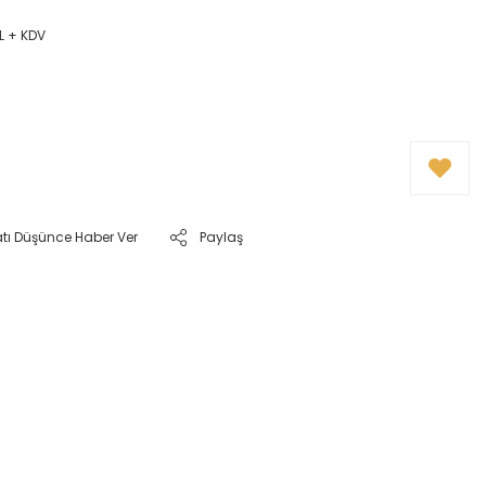
TL + KDV
atı Düşünce Haber Ver
Paylaş