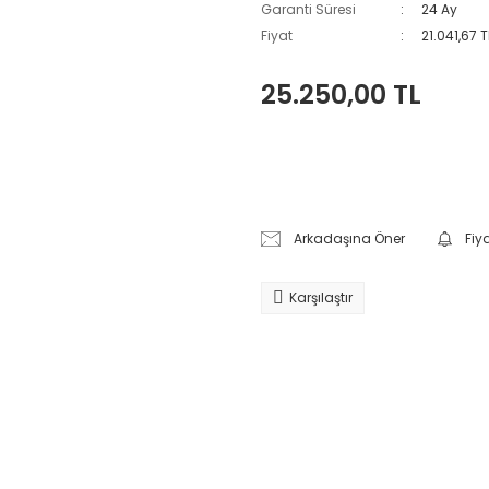
Garanti Süresi
24 Ay
Fiyat
21.041,67 
25.250,00 TL
Arkadaşına Öner
Fiy
Karşılaştır