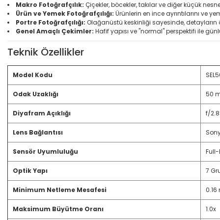
Makro Fotoğrafçılık:
Çiçekler, böcekler, takılar ve diğer küçük nesn
Ürün ve Yemek Fotoğrafçılığı:
Ürünlerin en ince ayrıntılarını ve y
Portre Fotoğrafçılığı:
Olağanüstü keskinliği sayesinde, detayların ön
Genel Amaçlı Çekimler:
Hafif yapısı ve "normal" perspektifi ile gün
Teknik Özellikler
Model Kodu
SEL
Odak Uzaklığı
50 
Diyafram Açıklığı
f/2.
Lens Bağlantısı
Sony
Sensör Uyumluluğu
Full
Optik Yapı
7 Gru
Minimum Netleme Mesafesi
0.16
Maksimum Büyütme Oranı
1.0x