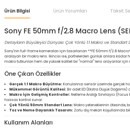
Ürün Bilgisi
Ürün Yorumları
Taksit S
Sony FE 50mm f/2.8 Macro Lens (S
Detayların Büyüleyici Dünyası: Çok Yönlü 1:1 Makro ve Standart 
Sony'nin full-frame kameraları için tasarlanan **FE 50mm f/2.8 Macro**, i
aralayan bir makro lens. İkincisi ise, portrelerden günlük anlara kadar 
makro tutkunları hem de yüksek kaliteli bir "normal" lens arayanlar için 
Öne Çıkan Özellikler
Gerçek 1:1 Makro Büyütme:
Konularınızı sensör üzerinde gerçek hay
Mükemmel Görüntü Kalitesi:
Bir adet ED (Ekstra Düşük Dağılımlı)
Makro İçin Gelişmiş Kontroller:
Netleme Aralığı Sınırlayıcı (Focus
hassas kontrol sunar.
Çok Yönlü 50mm Standart Lens:
Makro yeteneklerinin ötesinde, b
Toz ve Neme Dayanıklı Tasarım:
Zorlu dış mekan koşullarında bi
Kullanım Alanları