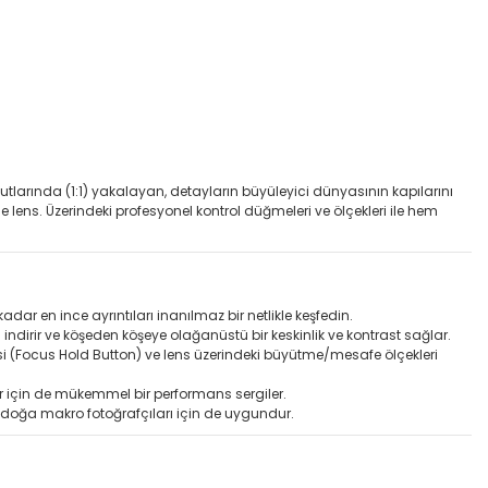
yutlarında (1:1) yakalayan, detayların büyüleyici dünyasının kapılarını
 lens. Üzerindeki profesyonel kontrol düğmeleri ve ölçekleri ile hem
ar en ince ayrıntıları inanılmaz bir netlikle keşfedin.
ndirir ve köşeden köşeye olağanüstü bir keskinlik ve kontrast sağlar.
esi (Focus Hold Button) ve lens üzerindeki büyütme/mesafe ölçekleri
r için de mükemmel bir performans sergiler.
 doğa makro fotoğrafçıları için de uygundur.