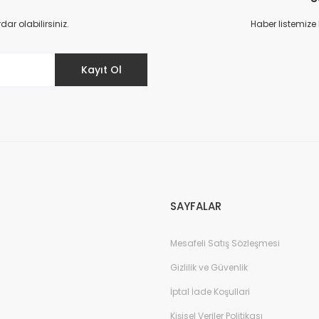
Yorum Yaz
r olabilirsiniz.
Haber listemize
Kayıt Ol
Gönder
SAYFALAR
Mesafeli Satış Sözleşmesi
Gizlilik ve Güvenlik
İptal İade Koşullari
Kişisel Veriler Politikası