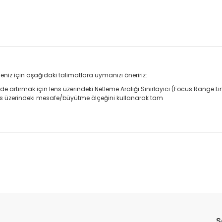
eniz için aşağıdaki talimatlara uymanızı öneririz:
artırmak için lens üzerindeki Netleme Aralığı Sınırlayıcı (Focus Range Lim
s üzerindeki mesafe/büyütme ölçeğini kullanarak tam
da yetersiz gördüğünüz noktaları öneri formunu kullanarak tarafımıza il
Bu ürüne ilk yorumu siz yapın!
S