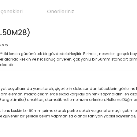
eçenekleri
Önerileriniz
EL50M28)
Lens
ki lensin gücünü tek bir gövdede birleştirir: Birincisi, nesneleri gerçek bo
her alanda keskin ve net sonuçlar veren, çok yönlü bir 50mm standart prime
idealdir.
at boyutlarında yansıtarak, çiçeklerin dokusundan böceklerin gözlerine kad
 cam eleman, makro çekimlerde sıkça karşılaşılan renk sapmalarını en aza i
 Range Limiter) anahtarı, otomatik netleme hızını artırırken, Netleme Düğm
u lens keskin bir 50mm prime olarak portre, sokak ve genel amaçlı çekimle
le güvenilir bir şekilde çekim yapmanıza olanak tanıyan yapısı sayesinde,