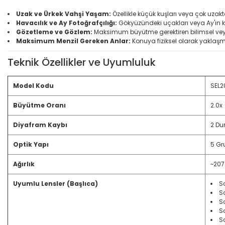
Uzak ve Ürkek Vahşi Yaşam:
Özellikle küçük kuşları veya çok uzak
Havacılık ve Ay Fotoğrafçılığı:
Gökyüzündeki uçakları veya Ay'ın k
Gözetleme ve Gözlem:
Maksimum büyütme gerektiren bilimsel vey
Maksimum Menzil Gereken Anlar:
Konuya fiziksel olarak yaklaş
Teknik Özellikler ve Uyumluluk
Model Kodu
SEL
Büyütme Oranı
2.0x
Diyafram Kaybı
2 Du
Optik Yapı
5 Gr
Ağırlık
~207
Uyumlu Lensler (Başlıca)
S
S
S
S
S