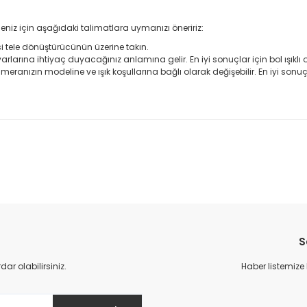
eniz için aşağıdaki talimatlara uymanızı öneririz:
tele dönüştürücünün üzerine takın.
rlarına ihtiyaç duyacağınız anlamına gelir. En iyi sonuçlar için bol ışıkl
ranızın modeline ve ışık koşullarına bağlı olarak değişebilir. En iyi sonuçl
da yetersiz gördüğünüz noktaları öneri formunu kullanarak tarafımıza il
Bu ürüne ilk yorumu siz yapın!
S
Yorum Yaz
r olabilirsiniz.
Haber listemize