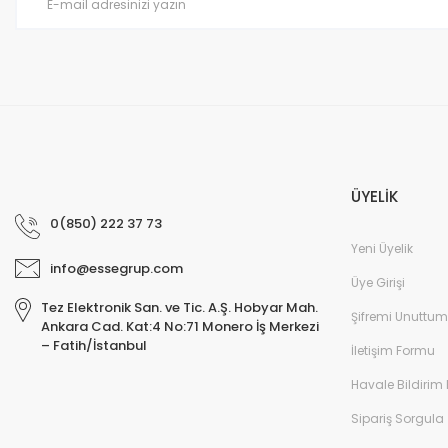
Bu ürüne benzer farklı alternatifler olmalı.
ÜYELİK
0(850) 222 37 73
Yeni Üyelik
info@essegrup.com
Üye Girişi
Tez Elektronik San. ve Tic. A.Ş. Hobyar Mah.
Şifremi Unuttum
Ankara Cad. Kat:4 No:71 Monero İş Merkezi
– Fatih/İstanbul
İletişim Formu
Havale Bildirim
Sipariş Sorgula