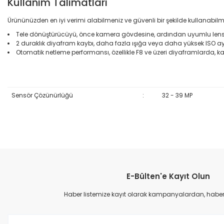
Kullanım Talimatları
Ürününüzden en iyi verimi alabilmeniz ve güvenli bir şekilde kullanabilm
Tele dönüştürücüyü, önce kamera gövdesine, ardından uyumlu lensi 
2 duraklık diyafram kaybı, daha fazla ışığa veya daha yüksek ISO aya
Otomatik netleme performansı, özellikle F8 ve üzeri diyaframlarda, kame
Sensör Çözünürlüğü
:
32 - 39 MP
Bu ürünün fiyat bilgisi, resim, ürün açıklamalarında ve diğer konular
Görüş ve önerileriniz için teşekkür ederiz.
E-Bülten'e Kayıt Olun
Ürün resmi kalitesiz, bozuk veya görüntülenemiyor.
Ürün açıklamasında eksik bilgiler bulunuyor.
Haber listemize kayıt olarak kampanyalardan, haberda
Ürün bilgilerinde hatalar bulunuyor.
Ürün fiyatı diğer sitelerden daha pahalı.