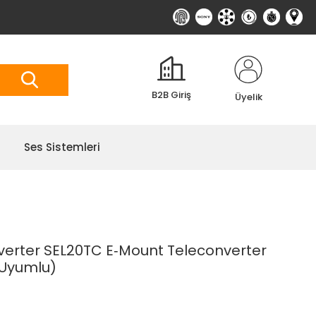
B2B Giriş
Üyelik
Ses Sistemleri
nverter SEL20TC E‑Mount Teleconverter
 Uyumlu)