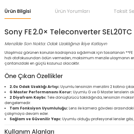
Ürün Bilgisi
Ürün Yorumları
Taksit S
Sony FE 2.0× Teleconverter SEL20TC
Menzilde Son Nokta: Odak Uzaklığınızı İkiye Katlayın
Ulaşılmaz görünen konuları kadrajınıza sığdırmak için tasarlanan **FE 2.
hızlı otofokusundan ödün vermeden, maksimum menzile ulaşmanın en etki
çantanızdaki en güçlü kozunuz olacaktır.
Öne Çıkan Özellikler
2.0x Odak Uzaklığı Artışı:
Uyumlu lensinizin menzilini 2 katına çı
G Master Performansını Korur:
Uyumlu G ve G Master lenslerin ola
2 Diyafram Kaybı:
Tele dönüştürücü takıldığında, lensinizin maksimum
dengelemedir.
Tam Fonksiyon Uyumluluğu:
Lens ile kamera gövdesi arasındaki tü
çalışmaya devam eder.
Sağlam ve Güvenilir Yapı:
Uyumlu olduğu profesyonel lensler gibi, 
Kullanım Alanları