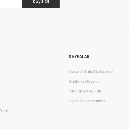
Kayıt Ol
Gönder
SAYFALAR
Mesafeli Satış Sözleşmesi
Gizlilik ve Güvenlik
İptal İade Koşullari
Kişisel Veriler Politikası
 Formu