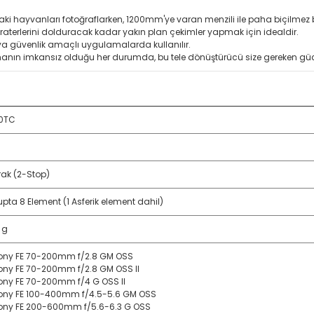
taki hayvanları fotoğraflarken, 1200mm'ye varan menzili ile paha biçilmez 
raterlerini dolduracak kadar yakın plan çekimler yapmak için idealdir.
a güvenlik amaçlı uygulamalarda kullanılır.
manın imkansız olduğu her durumda, bu tele dönüştürücü size gereken gücü
20TC
rak (2-Stop)
upta 8 Element (1 Asferik element dahil)
 g
ony FE 70-200mm f/2.8 GM OSS
ony FE 70-200mm f/2.8 GM OSS II
ony FE 70-200mm f/4 G OSS II
ony FE 100-400mm f/4.5-5.6 GM OSS
ony FE 200-600mm f/5.6-6.3 G OSS