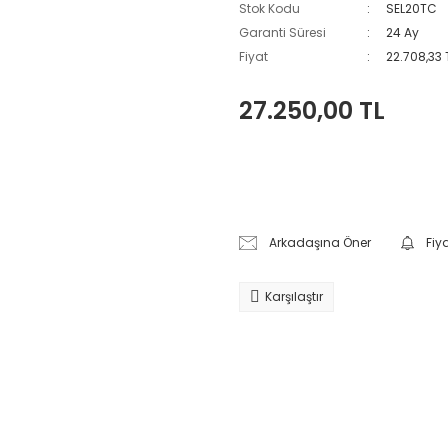
Stok Kodu
SEL20TC
Garanti Süresi
24 Ay
Fiyat
22.708,33 
27.250,00 TL
Arkadaşına Öner
Fiy
Karşılaştır