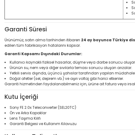
S
S
S
Garanti Süresi
Ürünümüz, satın alma tarihinden itibaren
24 ay boyunca Türkiye dis
edilen tüm fabrikasyon hatalarını kapsar.
Garanti Kapsamı Dışındaki Durumlar:
Kullanıcı kaynaklı fiziksel hasarlar, düşme veya darbe sonucu oluş
Ürünün su, nem veya diğer sıvılarla teması sonucu oluşan arızalar.
Yetkili servis dışında, üçüncü şahıslar tarafından yapılan müdahale
Doğal afetler (sel, deprem vb.) ve aşırı voltaj gibi harici etkenler.
Garanti hizmetinden faydalanabilmeniz için, ürüne ait fatura veya irsal
Kutu İçeriği
Sony FE 2.0x Teleconverter (SEL20TC)
Ön ve Arka Kapaklar
Lens Taşıma Kılıfı
Garanti Belgesi ve Kullanım Kılavuzu