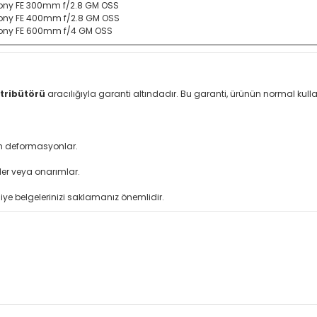
ony FE 300mm f/2.8 GM OSS
ony FE 400mm f/2.8 GM OSS
ony FE 600mm f/4 GM OSS
tribütörü
aracılığıyla garanti altındadır. Bu garanti, ürünün normal ku
an deformasyonlar.
ler veya onarımlar.
iye belgelerinizi saklamanız önemlidir.