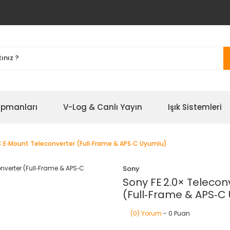
ipmanları
V-Log & Canlı Yayın
Işık Sistemleri
C E‑Mount Teleconverter (Full‑Frame & APS‑C Uyumlu)
Sony
Sony FE 2.0× Teleco
(Full‑Frame & APS‑C
(0) Yorum
- 0 Puan