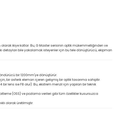
 olarak ikiye katlar. Bu, G Master serisinin optik mükemmelliğinden ve
 detayları bile yakalamak isteyenler için bu tele dönüştürücü, ekipman
 döndürücü bir 1200mm'ye dönüştürür.
, bir asferik eleman içeren gelişmiş bir optik tasarıma sahiptir.
bir lens ise F8 olur). Bu, ekstrem menzil için yapılan bir teknik
abitleme (OSS) ve pozlama verileri gibi tüm özellikler kusursuzca
ı olarak üretilmiştir.