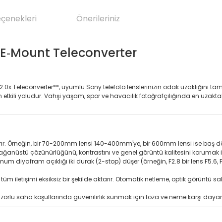
eçenekleri
Önerileriniz
 E‑Mount Teleconverter
0x Teleconverter**, uyumlu Sony telefoto lenslerinizin odak uzaklığını tam
li yoludur. Vahşi yaşam, spor ve havacılık fotoğrafçılığında en uzaktaki
karır. Örneğin, bir 70-200mm lensi 140-400mm'ye, bir 600mm lensi ise baş
ğanüstü çözünürlüğünü, kontrastını ve genel görüntü kalitesini korumak için
 diyafram açıklığı iki durak (2-stop) düşer (örneğin, F2.8 bir lens F5.6, F4 
m iletişimi eksiksiz bir şekilde aktarır. Otomatik netleme, optik görüntü s
zorlu saha koşullarında güvenilirlik sunmak için toza ve neme karşı dayanıkl