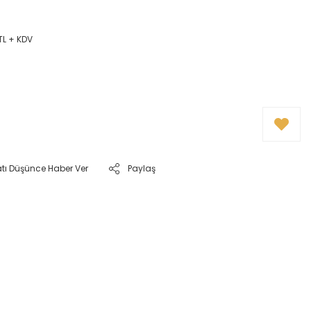
TL + KDV
atı Düşünce Haber Ver
Paylaş