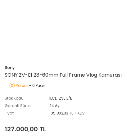
Sony
SONY ZV-E1 28-60mm Full Frame Vlog Kamerası
(0) Yorum
- 0 Puan
Stok Kodu
ILCE-ZVE1L/B
Garanti Süresi
24 Ay
Fiyat
105.833,33 TL + KDV
127.000,00 TL