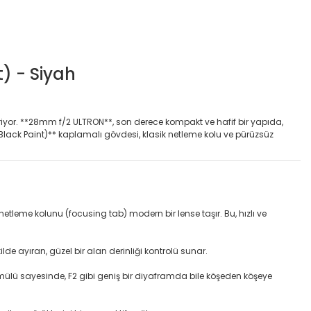
) - Siyah
eştiriyor. **28mm f/2 ULTRON**, son derece kompakt ve hafif bir yapıda,
lack Paint)** kaplamalı gövdesi, klasik netleme kolu ve pürüzsüz
leme kolunu (focusing tab) modern bir lense taşır. Bu, hızlı ve
e ayıran, güzel bir alan derinliği kontrolü sunar.
ülü sayesinde, F2 gibi geniş bir diyaframda bile köşeden köşeye