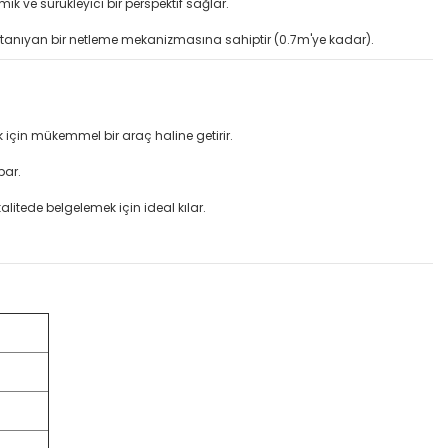
 ve sürükleyici bir perspektif sağlar.
 tanıyan bir netleme mekanizmasına sahiptir (0.7m'ye kadar).
 için mükemmel bir araç haline getirir.
par.
litede belgelemek için ideal kılar.