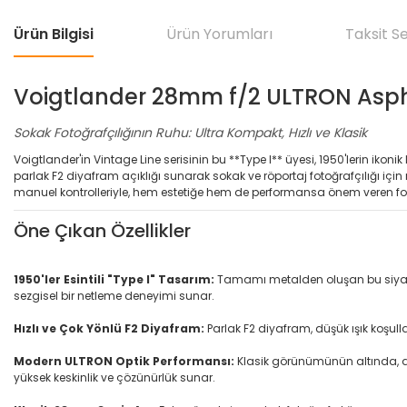
Ürün Bilgisi
Ürün Yorumları
Taksit S
Voigtlander 28mm f/2 ULTRON Asphe
Sokak Fotoğrafçılığının Ruhu: Ultra Kompakt, Hızlı ve Klasik
Voigtlander'in Vintage Line serisinin bu **Type I** üyesi, 1950'lerin ikon
parlak F2 diyafram açıklığı sunarak sokak ve röportaj fotoğrafçılığı 
manuel kontrolleriyle, hem estetiğe hem de performansa önem veren fotoğra
Öne Çıkan Özellikler
1950'ler Esintili "Type I" Tasarım:
Tamamı metalden oluşan bu siyah bo
sezgisel bir netleme deneyimi sunar.
Hızlı ve Çok Yönlü F2 Diyafram:
Parlak F2 diyafram, düşük ışık koşull
Modern ULTRON Optik Performansı:
Klasik görünümünün altında, as
yüksek keskinlik ve çözünürlük sunar.