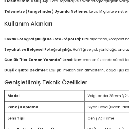
Klasik 28mm Geniş Açı:
Foto-röportaj ve sokak fotoğrafçılığının vazg
Telemetre (Rangefinder) Uyumlu Netleme:
Leica M gibi telemetre
Kullanım Alanları
Sokak Fotoğrafçılılığı ve Foto-röportaj:
Hızlı diyaframı, kompakt bo
Seyahat ve Belgesel Fotoğrafçılığı:
Hafifliği ve çok yönlülüğü, onu u
Günlük "Her Zaman Yanında" Lensi:
Kameranızın üzerinde sürekli tak
Düşük Işıkta Çekimler:
Loş ışıklı mekanların atmosferini, doğal ışığı
Genişletilmiş Teknik Özellikler
Model
Voigtlander 28mm f/2 U
Renk / Kaplama
Siyah Boya (Black Paint
Lens Tipi
Geniş Açı Prime