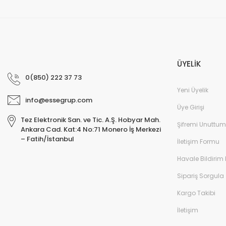
ÜYELİK
0(850) 222 37 73
Yeni Üyelik
info@essegrup.com
Üye Girişi
Tez Elektronik San. ve Tic. A.Ş. Hobyar Mah.
Şifremi Unuttum
Ankara Cad. Kat:4 No:71 Monero İş Merkezi
– Fatih/İstanbul
İletişim Formu
Havale Bildirim
Sipariş Sorgula
Kargo Takibi
İletişim