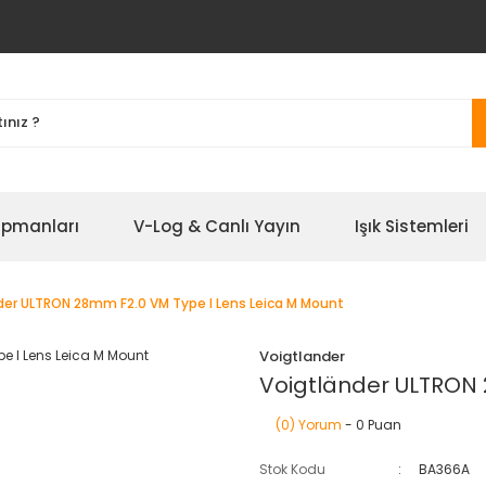
ipmanları
V-Log & Canlı Yayın
Işık Sistemleri
der ULTRON 28mm F2.0 VM Type I Lens Leica M Mount
Voigtlander
Voigtländer ULTRON 
(0) Yorum
- 0 Puan
Stok Kodu
BA366A