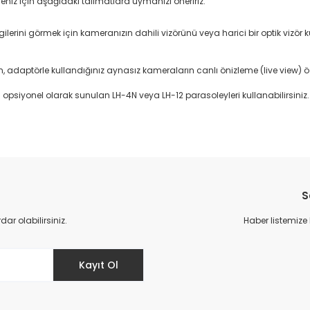
eniz için aşağıdaki talimatlara uymanızı öneririz:
gilerini görmek için kameranızın dahili vizörünü veya harici bir optik vizör
daptörle kullandığınız aynasız kameraların canlı önizleme (live view) özel
iyonel olarak sunulan LH-4N veya LH-12 parasoleyleri kullanabilirsiniz.
da yetersiz gördüğünüz noktaları öneri formunu kullanarak tarafımıza il
Bu ürüne ilk yorumu siz yapın!
S
Yorum Yaz
r olabilirsiniz.
Haber listemize
Kayıt Ol