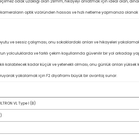
eçilmez odak uzaklığı olan 28mm, hikayeyi anlatmak için ideal olan, dinamik
li kameraların optik vizöründen hassas ve hızlı netleme yapmanıza olanak
yutu ve sessiz çalışması, onu sokaklardaki anları ve hikayeleri yakalamak
zun yolculuklarda ve farklı çekim koşullarında güvenilir bir yol arkadaşı ya
ılı kalabilecek kadar küçük ve yetenekli olması, onu günlük anları yüksek ka
 koruyarak yakalamak için F2 diyaframı büyük bir avantaj sunar.
LTRON VL Type I (B)
)