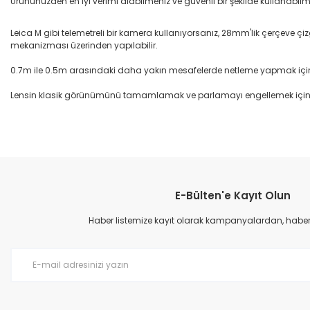
Ürününüzden en iyi verimi alabilmeniz ve güvenli bir şekilde kullanabilm
Leica M gibi telemetreli bir kamera kullanıyorsanız, 28mm'lik çerçeve çiz
mekanizması üzerinden yapılabilir.
0.7m ile 0.5m arasındaki daha yakın mesafelerde netleme yapmak için, a
Lensin klasik görünümünü tamamlamak ve parlamayı engellemek için ops
Bu ürünün fiyat bilgisi, resim, ürün açıklamalarında ve diğer konular
Görüş ve önerileriniz için teşekkür ederiz.
E-Bülten'e Kayıt Olun
Ürün resmi kalitesiz, bozuk veya görüntülenemiyor.
Ürün açıklamasında eksik bilgiler bulunuyor.
Haber listemize kayıt olarak kampanyalardan, haberda
Ürün bilgilerinde hatalar bulunuyor.
Ürün fiyatı diğer sitelerden daha pahalı.
Bu ürüne benzer farklı alternatifler olmalı.