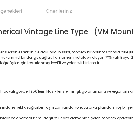
eçenekleri
Önerileriniz
rical Vintage Line Type I (VM Mount
ik lenslerinin estetiğini ve dokunsal hissini, modern bir optik tasarımla birl
için mükemmel bir denge sağlar. Tamamen metalden oluşan **Siyah Boya (B
fçılar için tasarlanmış, keyifli ve yetenekli bir lenstir.
yalı gövde, 1950'lerin klasik lenslerinin şık görünümünü ve ergonomik net
arında esneklik sağlarken, aynı zamanda konuyu arka plandan hoş bir şekild
ferik ve anormal kısmi dağılımlı cam elemanlar içeren modern optik form