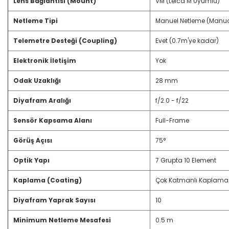
Lens Bağlantısı (Mount)
VM (Leica M Uyumlu)
Netleme Tipi
Manuel Netleme (Manua
Telemetre Desteği (Coupling)
Evet (0.7m'ye kadar)
Elektronik İletişim
Yok
Odak Uzaklığı
28 mm
Diyafram Aralığı
f/2.0 - f/22
Sensör Kapsama Alanı
Full-Frame
Görüş Açısı
75°
Optik Yapı
7 Grupta 10 Element
Kaplama (Coating)
Çok Katmanlı Kaplama 
Diyafram Yaprak Sayısı
10
Minimum Netleme Mesafesi
0.5 m