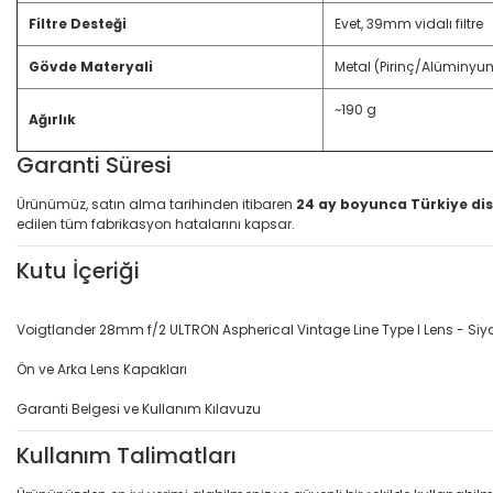
Filtre Desteği
Evet, 39mm vidalı filtre
Gövde Materyali
Metal (Pirinç/Alüminyu
~190 g
Ağırlık
Garanti Süresi
Ürünümüz, satın alma tarihinden itibaren
24 ay boyunca Türkiye dis
edilen tüm fabrikasyon hatalarını kapsar.
Kutu İçeriği
Voigtlander 28mm f/2 ULTRON Aspherical Vintage Line Type I Lens - Siy
Ön ve Arka Lens Kapakları
Garanti Belgesi ve Kullanım Kılavuzu
Kullanım Talimatları