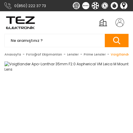
0(850) 222 37 73
Anasayfa
Fotoğraf Ekipmanları
Lensler
Prime Lensler
Voigtlander 