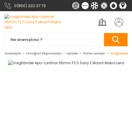
0(850) 222 37 73
Anasayfa
Fotoğraf Ekipmanları
Lensler
Prime Lensler
Voigtländer