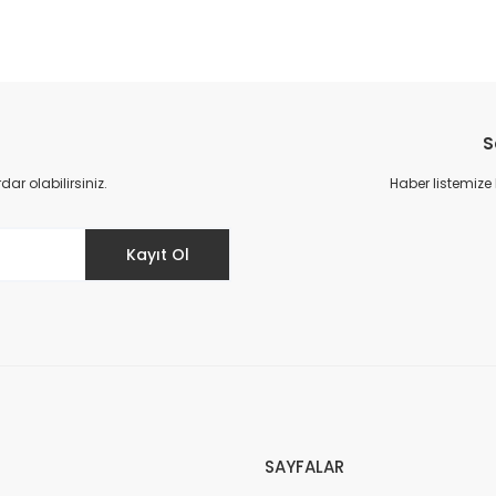
da yetersiz gördüğünüz noktaları öneri formunu kullanarak tarafımıza il
Bu ürüne ilk yorumu siz yapın!
S
Yorum Yaz
r olabilirsiniz.
Haber listemize
Kayıt Ol
Gönder
SAYFALAR