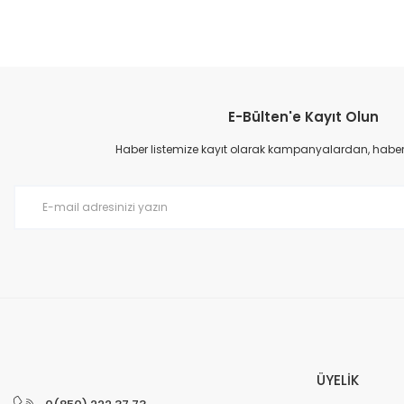
Bu ürünün fiyat bilgisi, resim, ürün açıklamalarında ve diğer konular
Görüş ve önerileriniz için teşekkür ederiz.
E-Bülten'e Kayıt Olun
Ürün resmi kalitesiz, bozuk veya görüntülenemiyor.
Ürün açıklamasında eksik bilgiler bulunuyor.
Haber listemize kayıt olarak kampanyalardan, haberda
Ürün bilgilerinde hatalar bulunuyor.
Ürün fiyatı diğer sitelerden daha pahalı.
Bu ürüne benzer farklı alternatifler olmalı.
ÜYELİK