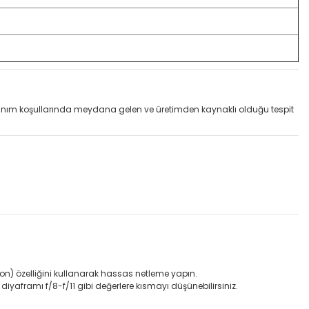
llanım koşullarında meydana gelen ve üretimden kaynaklı olduğu tespit
on) özelliğini kullanarak hassas netleme yapın.
iyaframı f/8-f/11 gibi değerlere kısmayı düşünebilirsiniz.