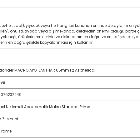
vher, saat), yiyecek veya herhangi bir konunun en ince detaylarını en yüks
okeh'i, onu stüdyoda veya dış mekanda, detayların önemli olduğu portre ç
eteneği, ürünlerin renklerinin ve dokularının en doğru ve en saf şekilde yan
erin en doğru şekilde kopyalanması için kullanılır.
tländer MACRO APO-LANTHAR 65mm F2 Aspherical
39B
0076232249
el Netlemeli Apokromatik Makro Standart Prime
n Z-Mount
-Frame