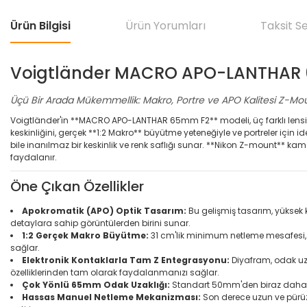
Ürün Bilgisi
Ürün Yorumları
Taksit S
Voigtländer MACRO APO-LANTHAR 6
Üçü Bir Arada Mükemmellik: Makro, Portre ve APO Kalitesi Z-Mou
Voigtländer'in **MACRO APO-LANTHAR 65mm F2** modeli, üç farklı lensin en iy
keskinliğini, gerçek **1:2 Makro** büyütme yeteneğiyle ve portreler içi
bile inanılmaz bir keskinlik ve renk saflığı sunar. **Nikon Z-mount** k
faydalanır.
Öne Çıkan Özellikler
Apokromatik (APO) Optik Tasarım:
Bu gelişmiş tasarım, yüksek k
detaylara sahip görüntülerden birini sunar.
1:2 Gerçek Makro Büyütme:
31 cm'lik minimum netleme mesafesi, 
sağlar.
Elektronik Kontaklarla Tam Z Entegrasyonu:
Diyafram, odak uzak
özelliklerinden tam olarak faydalanmanızı sağlar.
Çok Yönlü 65mm Odak Uzaklığı:
Standart 50mm'den biraz daha da
Hassas Manuel Netleme Mekanizması:
Son derece uzun ve pürüzs