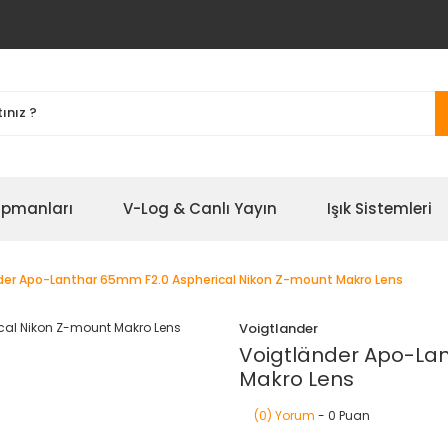
ipmanları
V-Log & Canlı Yayın
Işık Sistemleri
der Apo-Lanthar 65mm F2.0 Aspherical Nikon Z-mount Makro Lens
Voigtlander
Voigtländer Apo-Lan
Makro Lens
(0) Yorum
- 0 Puan