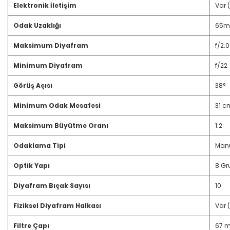
Elektronik İletişim
Var (
Odak Uzaklığı
65
Maksimum Diyafram
f/2.0
Minimum Diyafram
f/22
Görüş Açısı
38°
Minimum Odak Mesafesi
31 c
Maksimum Büyütme Oranı
1:2
Odaklama Tipi
Manu
Optik Yapı
8 Gr
Diyafram Bıçak Sayısı
10
Fiziksel Diyafram Halkası
Var (
Filtre Çapı
67 