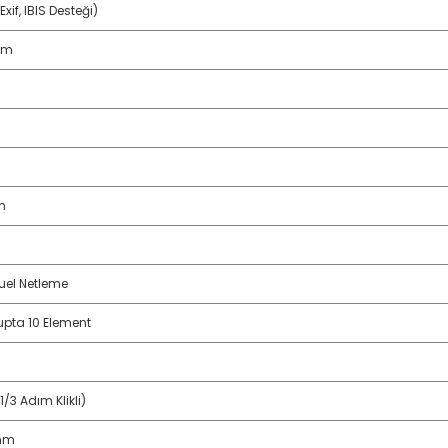
Exif, IBIS Desteği)
mm
m
el Netleme
upta 10 Element
1/3 Adım Klikli)
mm