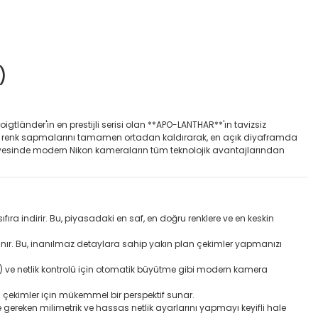
)
oigtländer'in en prestijli serisi olan **APO-LANTHAR**'ın tavizsiz
rımı, renk sapmalarını tamamen ortadan kaldırarak, en açık diyaframda
 sayesinde modern Nikon kameraların tüm teknolojik avantajlarından
ıra indirir. Bu, piyasadaki en saf, en doğru renklere ve en keskin
nır. Bu, inanılmaz detaylara sahip yakın plan çekimler yapmanızı
BIS) ve netlik kontrolü için otomatik büyütme gibi modern kamera
ekimler için mükemmel bir perspektif sunar.
gereken milimetrik ve hassas netlik ayarlarını yapmayı keyifli hale