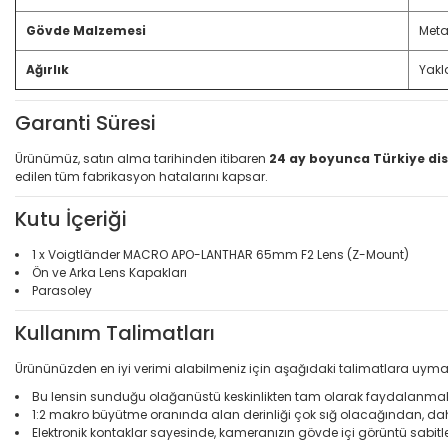
Gövde Malzemesi
Meta
Ağırlık
Yakl
Garanti Süresi
Ürünümüz, satın alma tarihinden itibaren
24 ay boyunca Türkiye dis
edilen tüm fabrikasyon hatalarını kapsar.
Kutu İçeriği
1 x Voigtländer MACRO APO-LANTHAR 65mm F2 Lens (Z-Mount)
Ön ve Arka Lens Kapakları
Parasoley
Kullanım Talimatları
Ürününüzden en iyi verimi alabilmeniz için aşağıdaki talimatlara uymanı
Bu lensin sunduğu olağanüstü keskinlikten tam olarak faydalanmak i
1:2 makro büyütme oranında alan derinliği çok sığ olacağından, daha 
Elektronik kontaklar sayesinde, kameranızın gövde içi görüntü sabitl