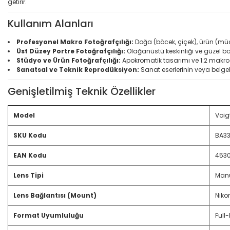
getirir.
Kullanım Alanları
Profesyonel Makro Fotoğrafçılığı:
Doğa (böcek, çiçek), ürün (müce
Üst Düzey Portre Fotoğrafçılığı:
Olağanüstü keskinliği ve güzel b
Stüdyo ve Ürün Fotoğrafçılığı:
Apokromatik tasarımı ve 1:2 makro y
Sanatsal ve Teknik Reprodüksiyon:
Sanat eserlerinin veya belgel
Genişletilmiş Teknik Özellikler
Model
Voig
SKU Kodu
BA3
EAN Kodu
453
Lens Tipi
Manu
Lens Bağlantısı (Mount)
Niko
Format Uyumluluğu
Full