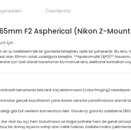
eçenekleri
Önerileriniz
5mm F2 Aspherical (Nikon Z-Mount
nt İçin
i özelliklerini tek bir gövdede birleştiren, optik bir şaheserdir. Bu lens, V
n ideal olan 65mm odak uzaklığıyla birleştirir. **Apokromatik (APO)** tasa
ameralar için özel olarak tasarlanan bu manuel lens, elektronik kontakları
ontrastlı kenarlarda bile renk saçaklanmasını (color fringing) neredeyse sıf
konuları gerçek boyutlarının yarısı kadar sensöre yansıtmanıza olanak ta
lığı gibi Exif verilerini kameranıza iletir. Gövde içi görüntü sabitleme (I
r olan bu açı, hem bozulmasız ve doğal portreler hem de genel amaçlı ç
üz bir dönüş açısına sahip olan netlik halkası, özellikle makro çekimlerde 