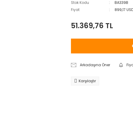
Stok Kodu
BA339B
Fiyat
899,17 US
51.369,76 TL
Arkadaşına Öner
Fiy
Karşılaştır