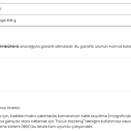
l
aşık 618 g
tribütörü
aracılığıyla garanti altındadır. Bu garanti, ürünün normal ku
zı öneririz:
çin, özellikle makro çekimlerde, kameranızın netlik büyütme (magnificati
geniş bir alanı netlemek için "focus stacking" tekniğini kullanmayı veya d
eme sistemi (IBIS) bu lensle tam uyumlu çalışacaktır.