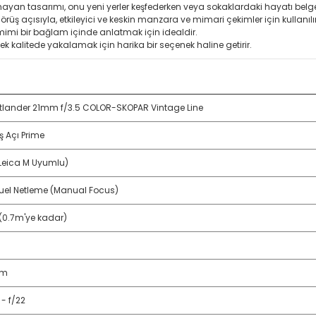
an tasarımı, onu yeni yerler keşfederken veya sokaklardaki hayatı belg
örüş açısıyla, etkileyici ve keskin manzara ve mimari çekimler için kullanılır
amimi bir bağlam içinde anlatmak için idealdir.
ek kalitede yakalamak için harika bir seçenek haline getirir.
tlander 21mm f/3.5 COLOR-SKOPAR Vintage Line
ş Açı Prime
Leica M Uyumlu)
el Netleme (Manual Focus)
 (0.7m'ye kadar)
mm
 - f/22