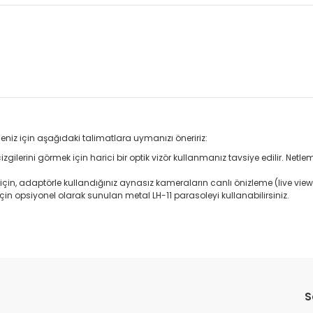
eniz için aşağıdaki talimatlara uymanızı öneririz:
 çizgilerini görmek için harici bir optik vizör kullanmanız tavsiye edilir. 
 adaptörle kullandığınız aynasız kameraların canlı önizleme (live view) ö
opsiyonel olarak sunulan metal LH-11 parasoleyi kullanabilirsiniz.
da yetersiz gördüğünüz noktaları öneri formunu kullanarak tarafımıza il
Bu ürüne ilk yorumu siz yapın!
S