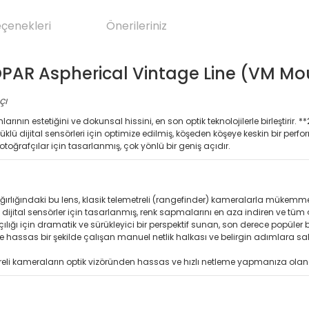
eçenekleri
Önerileriniz
PAR Aspherical Vintage Line (VM Mo
çı
rımlarının estetiğini ve dokunsal hissini, en son optik teknolojilerle birleşt
klü dijital sensörleri için optimize edilmiş, köşeden köşeye keskin bir
otoğrafçılar için tasarlanmış, çok yönlü bir geniş açıdır.
lığındaki bu lens, klasik telemetreli (rangefinder) kameralarla mükemmel
ital sensörler için tasarlanmış, renk sapmalarını en aza indiren ve tüm ç
ığı için dramatik ve sürükleyici bir perspektif sunan, son derece popüler bi
 hassas bir şekilde çalışan manuel netlik halkası ve belirgin adımlara sah
treli kameraların optik vizöründen hassas ve hızlı netleme yapmanıza ola