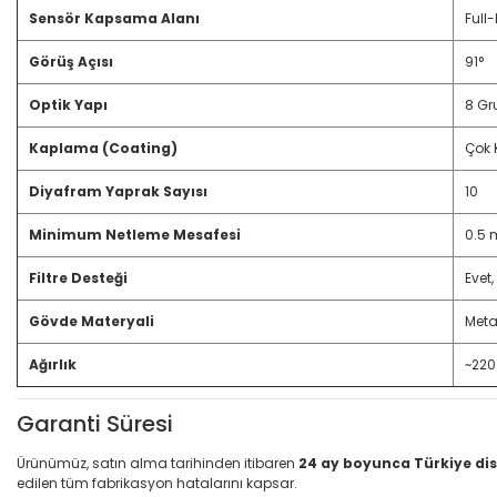
Sensör Kapsama Alanı
Full
Görüş Açısı
91°
Optik Yapı
8 Gr
Kaplama (Coating)
Çok 
Diyafram Yaprak Sayısı
10
Minimum Netleme Mesafesi
0.5 
Filtre Desteği
Evet,
Gövde Materyali
Meta
Ağırlık
~220
Garanti Süresi
Ürünümüz, satın alma tarihinden itibaren
24 ay boyunca Türkiye dis
edilen tüm fabrikasyon hatalarını kapsar.