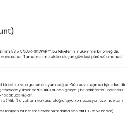
unt)
irir. **21mm f/3.5 COLOR-SKOPAR**, bu felsefenin mükemmel bir örneğidir.
 performans sunar. Tamamen metalden oluşan gövdesi, pürüzsüz manuel
 bir estetik ve ergonomik uyum sağlar. Gün boyu taşımak için idealdir.
erçevede yüksek çözünürlük sunan gelişmiş bir optik formül barındırır.
r odak uzaklığıdır.
ip ("klikli") diyafram halkası, fotoğrafçıya kompozisyon üzerinde tam
nak tanıyan bir netleme mekanizmasına sahiptir (0.7m'ye kadar).