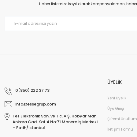
Ürün açıklamasında eksik bilgiler bulunuyor.
Haber listemize kayıt olarak kampanyalardan, haberda
Ürün bilgilerinde hatalar bulunuyor.
Ürün fiyatı diğer sitelerden daha pahalı.
Bu ürüne benzer farklı alternatifler olmalı.
ÜYELİK
0(850) 222 37 73
Yeni Üyelik
info@essegrup.com
Üye Girişi
Tez Elektronik San. ve Tic. A.Ş. Hobyar Mah.
Şifremi Unuttum
Ankara Cad. Kat:4 No:71 Monero İş Merkezi
– Fatih/İstanbul
İletişim Formu