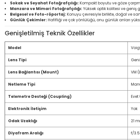
Sokak ve Seyahat Fotoğrafçılığı:
Kompakt boyutu ve göze çarpmay
Manzara ve Mimari Fotoğrafçılığı:
Yüksek optik kalitesi ve geniş g
Belgesel ve Foto-röportaj:
Konuyu çevresiyle birlikte, doğal ve s
Günlük Çekimler:
Hafifliği ve çok yönlülüğü, onu günlük anları yüks
Genişletilmiş Teknik Özellikler
Model
Voig
Lens Tipi
Geni
Lens Bağlantısı (Mount)
VM (
Netleme Tipi
Manu
Telemetre Desteği (Coupling)
Evet
Elektronik İletişim
Yok
Odak Uzaklığı
21 
Diyafram Aralığı
f/3.5