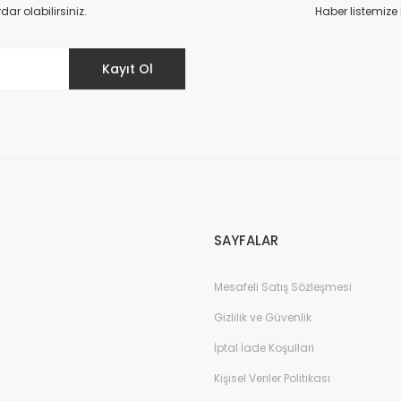
Yorum Yaz
r olabilirsiniz.
Haber listemize
Kayıt Ol
Gönder
SAYFALAR
Mesafeli Satış Sözleşmesi
Gizlilik ve Güvenlik
İptal İade Koşullari
Kişisel Veriler Politikası