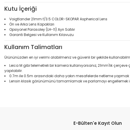
Kutu İçeriği
Voigtlander 21mm f/3.5 COLOR-SKOPAR Aspherical Lens
Ön ve Arka Lens Kapakları
Opsiyonel Parasoley (LH-11) Ayrı Satılır
Garanti Belgesi ve Kullanım Kılavuzu
Kullanım Talimatları
Ürününüzden en iyi verimi alabilmeniz ve güvenli bir şekilde kullanabilm
Leica M gibi telemetreli bir kamera kullanıyorsanız, 21mm'lik çerçeve
yapılabilir.
0.7m ile 0.5m arasındaki daha yakın mesafelerde netleme yapmak için,
Lensin klasik görünümünü tamamlamak ve parlamayı engellemek için 
Bu ürünün fiyat bilgisi, resim, ürün açıklamalarında ve diğer konular
Görüş ve önerileriniz için teşekkür ederiz.
E-Bülten'e Kayıt Olun
Ürün resmi kalitesiz, bozuk veya görüntülenemiyor.