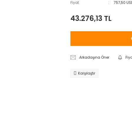
Fiyat
757,50 US
43.276,13 TL
Arkadaşına Öner
Fiy
Karşılaştır