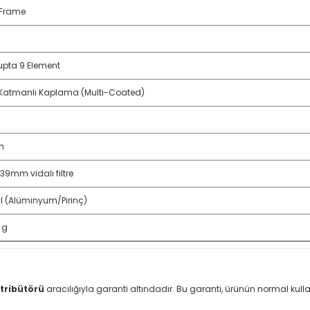
-Frame
upta 9 Element
Katmanlı Kaplama (Multi-Coated)
m
 39mm vidalı filtre
l (Alüminyum/Pirinç)
 g
tribütörü
aracılığıyla garanti altındadır. Bu garanti, ürünün normal ku