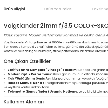
Ürün Bilgisi
Ürün Yorumları
Taksit S
Voigtlander 21mm f/3.5 COLOR-SKO
Klasik Tasarım, Modern Performans: Kompakt ve Keskin Geniş A
Voigtlander'in Vintage Line serisi, 1950'lerin ve 60'ların klasik lens tasa
Son derece kompakt ve hafif olan bu lens, günümüzün yüksek çözünürlü
kontrolleri ve klasik görünümüyle, stil ve performansı bir arada arayan f
Öne Çıkan Özellikler
Zarif ve Ultra Kompakt "Vintage" Tasarım:
Sadece 220 gram ağır
Modern Optik Performans:
Klasik görünümünün altında, modern dij
Çok Yönlü 21mm Geniş Açı:
Manzaralar, mimari ve sokak fotoğrafçıl
Hassas Manuel Kontrol:
Voigtlander'in meşhur olduğu, pürüzsüz ve
ve keyifli bir kontrol imkanı tanır.
Telemetre (Rangefinder) Uyumlu Netleme:
Leica M gibi teleme
Kullanım Alanları