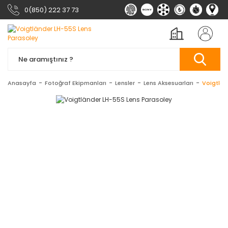
0(850) 222 37 73
Anasayfa
Fotoğraf Ekipmanları
Lensler
Lens Aksesuarları
Voigtlän