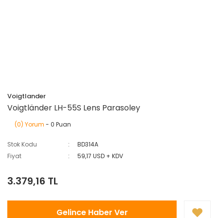
Voigtlander
Voigtländer LH-55S Lens Parasoley
(0) Yorum
- 0 Puan
Stok Kodu
BD314A
Fiyat
59,17 USD + KDV
3.379,16 TL
Gelince Haber Ver