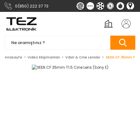
0(850) 222 37 73
Anasayfa
Video Ekipmanları
Vdslr & Cine Lensler
XEEN CF 35mm T1.5 