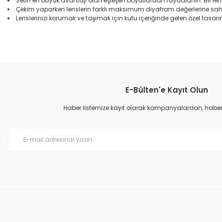
Setin en büyük avantajı olan eşleşen boyutlardan faydalanın. Bir 
Çekim yaparken lenslerin farklı maksimum diyafram değerlerine sahi
Lenslerinizi korumak ve taşımak için kutu içeriğinde gelen özel tasarı
Bu ürünün fiyat bilgisi, resim, ürün açıklamalarında ve diğer konular
Görüş ve önerileriniz için teşekkür ederiz.
E-Bülten'e Kayıt Olun
Ürün resmi kalitesiz, bozuk veya görüntülenemiyor.
Ürün açıklamasında eksik bilgiler bulunuyor.
Haber listemize kayıt olarak kampanyalardan, haberda
Ürün bilgilerinde hatalar bulunuyor.
Ürün fiyatı diğer sitelerden daha pahalı.
Bu ürüne benzer farklı alternatifler olmalı.