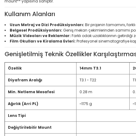
mount** yapısına sahiptir.
Kullanım Alanları
Uzun Metraj ve Dizi Prodüksiyonları:
Bir projenin tamamını, farklı
Belgesel Prodüksiyonları:
Geniş mekan çekimlerinden samimi port
Müzik Videoları ve Reklamlar:
Farklı odak uzaklıklarının getirdiği
Film Okulları ve Kiralama Evleri:
Profesyonel sinematografiye kap
Genişletilmiş Teknik Özellikler Karşılaştırmas
Özellik
14mm T3.1
2
Diyafram Aralığı
T3.1 - T22
T
Min. Netleme Mesafesi
0.28 m
0
Ağırlık (Arri PL)
~1175 g
~
Lens Tipi
Değiştirilebilir Mount