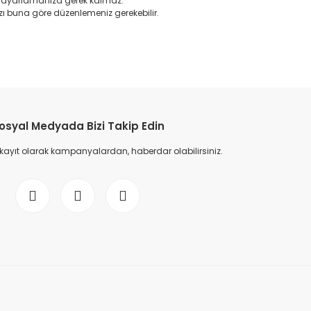
en ayarlamanıza gerek kalmaz.
ı buna göre düzenlemeniz gerekebilir.
etebilirsiniz.
osyal Medyada Bizi Takip Edin
 kayıt olarak kampanyalardan, haberdar olabilirsiniz.