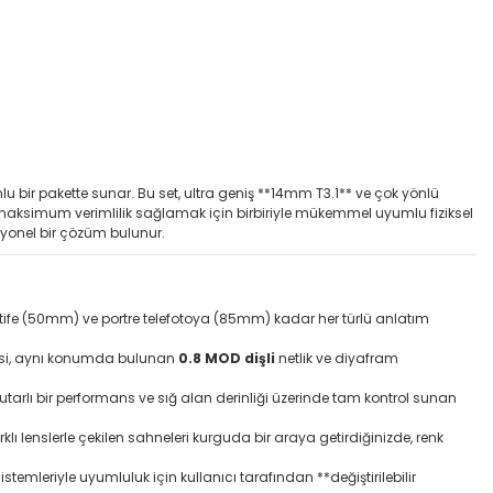
lu bir pakette sunar. Bu set, ultra geniş **14mm T3.1** ve çok yönlü
e maksimum verimlilik sağlamak için birbiriyle mükemmel uyumlu fiziksel
esyonel bir çözüm bulunur.
ife (50mm) ve portre telefotoya (85mm) kadar her türlü anlatım
mlisi, aynı konumda bulunan
0.8 MOD dişli
netlik ve diyafram
arlı bir performans ve sığ alan derinliği üzerinde tam kontrol sunan
rklı lenslerle çekilen sahneleri kurguda bir araya getirdiğinizde, renk
leriyle uyumluluk için kullanıcı tarafından **değiştirilebilir