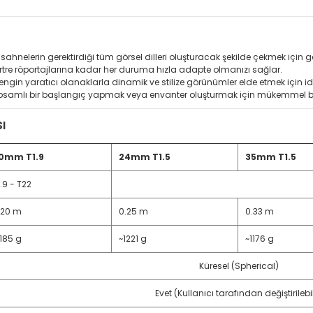
 sahnelerin gerektirdiği tüm görsel dilleri oluşturacak şekilde çekmek için g
re röportajlarına kadar her duruma hızla adapte olmanızı sağlar.
 zengin yaratıcı olanaklarla dinamik ve stilize görünümler elde etmek için id
samlı bir başlangıç yapmak veya envanter oluşturmak için mükemmel bir 
ı
0mm T1.9
24mm T1.5
35mm T1.5
1.9 - T22
.20 m
0.25 m
0.33 m
1185 g
~1221 g
~1176 g
Küresel (Spherical)
Evet (Kullanıcı tarafından değiştirilebil