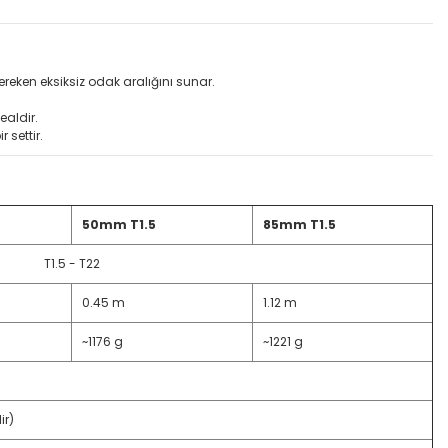
ereken eksiksiz odak aralığını sunar.
ealdir.
settir.
50mm T1.5
85mm T1.5
T1.5 - T22
0.45 m
1.12 m
~1176 g
~1221 g
ir)