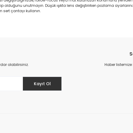
lensi değiştirdiğinizde, follow-focus veya mat kutunuzun konumunu yenid
p olduğunu unutmayın. Düşük ışıkta lens değiştirirken pozlama ayarlarınız
m sert çantayı kullanın.
da yetersiz gördüğünüz noktaları öneri formunu kullanarak tarafımıza il
Bu ürüne ilk yorumu siz yapın!
S
Yorum Yaz
r olabilirsiniz.
Haber listemize
Kayıt Ol
Gönder