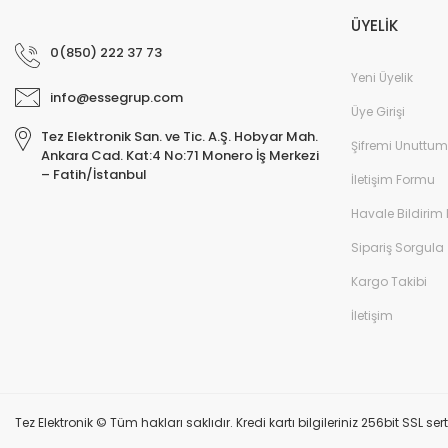
ÜYELİK
0(850) 222 37 73
Yeni Üyelik
info@essegrup.com
Üye Girişi
Tez Elektronik San. ve Tic. A.Ş. Hobyar Mah.
Şifremi Unuttum
Ankara Cad. Kat:4 No:71 Monero İş Merkezi
– Fatih/İstanbul
İletişim Formu
Havale Bildirim
Sipariş Sorgula
Kargo Takibi
İletişim
Tez Elektronik © Tüm hakları saklıdır. Kredi kartı bilgileriniz 256bit SSL ser