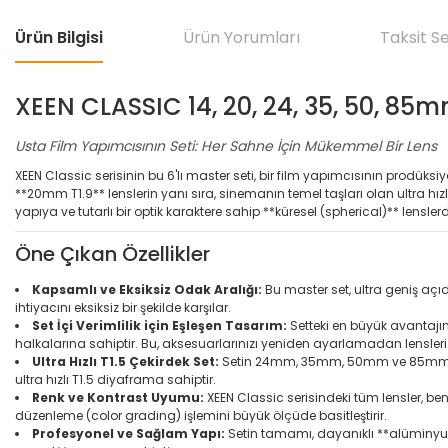
Ürün Bilgisi
Ürün Yorumları
Taksit S
XEEN CLASSIC 14, 20, 24, 35, 50, 85m
Usta Film Yapımcısının Seti: Her Sahne İçin Mükemmel Bir Lens
XEEN Classic serisinin bu 6'lı master seti, bir film yapımcısının prodük
**20mm T1.9** lenslerin yanı sıra, sinemanın temel taşları olan ultra h
yapıya ve tutarlı bir optik karaktere sahip **küresel (spherical)** lensle
Öne Çıkan Özellikler
Kapsamlı ve Eksiksiz Odak Aralığı:
Bu master set, ultra geniş aç
ihtiyacını eksiksiz bir şekilde karşılar.
Set İçi Verimlilik için Eşleşen Tasarım:
Setteki en büyük avantajı
halkalarına sahiptir. Bu, aksesuarlarınızı yeniden ayarlamadan lensleri 
Ultra Hızlı T1.5 Çekirdek Set:
Setin 24mm, 35mm, 50mm ve 85mm'den ol
ultra hızlı T1.5 diyaframa sahiptir.
Renk ve Kontrast Uyumu:
XEEN Classic serisindeki tüm lensler, benz
düzenleme (color grading) işlemini büyük ölçüde basitleştirir.
Profesyonel ve Sağlam Yapı:
Setin tamamı, dayanıklı **alüminyum 