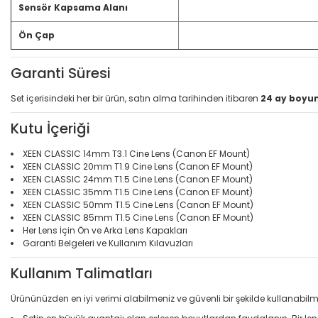
Sensör Kapsama Alanı
Ön Çap
Garanti Süresi
Set içerisindeki her bir ürün, satın alma tarihinden itibaren
24 ay boyun
Kutu İçeriği
XEEN CLASSIC 14mm T3.1 Cine Lens (Canon EF Mount)
XEEN CLASSIC 20mm T1.9 Cine Lens (Canon EF Mount)
XEEN CLASSIC 24mm T1.5 Cine Lens (Canon EF Mount)
XEEN CLASSIC 35mm T1.5 Cine Lens (Canon EF Mount)
XEEN CLASSIC 50mm T1.5 Cine Lens (Canon EF Mount)
XEEN CLASSIC 85mm T1.5 Cine Lens (Canon EF Mount)
Her Lens İçin Ön ve Arka Lens Kapakları
Garanti Belgeleri ve Kullanım Kılavuzları
Kullanım Talimatları
Ürününüzden en iyi verimi alabilmeniz ve güvenli bir şekilde kullanabilm