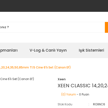
ipmanları
V-Log & Canlı Yayın
Işık Sistemleri
,20,24,35,50,85mm T1.5 Cine 6'lı Set (Canon EF)
Xeen
XEEN CLASSIC 14,20,2
(0) Yorum
- 0 Puan
Stok Kodu
ROXNC6