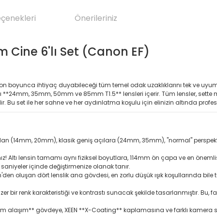
eçenekleri
Önerileriniz
m Cine 6'lı Set (Canon EF)
siyon boyunca ihtiyaç duyabileceği tüm temel odak uzaklıklarını tek ve uyum
ızlı **24mm, 35mm, 50mm ve 85mm T1.5** lensleri içerir. Tüm lensler, sett
rdir. Bu set ile her sahne ve her aydınlatma koşulu için elinizin altında prof
ıdan (14mm, 20mm), klasik geniş açılara (24mm, 35mm), "normal" perspekt
nız! Altı lensin tamamı aynı fiziksel boyutlara, 114mm ön çapa ve en öne
saniyeler içinde değiştirmenize olanak tanır.
uşan dört lenslik ana gövdesi, en zorlu düşük ışık koşullarında bile tut
er bir renk karakteristiği ve kontrastı sunacak şekilde tasarlanmıştır. Bu, fa
alaşım** gövdeye, XEEN **X-Coating** kaplamasına ve farklı kamera sistem