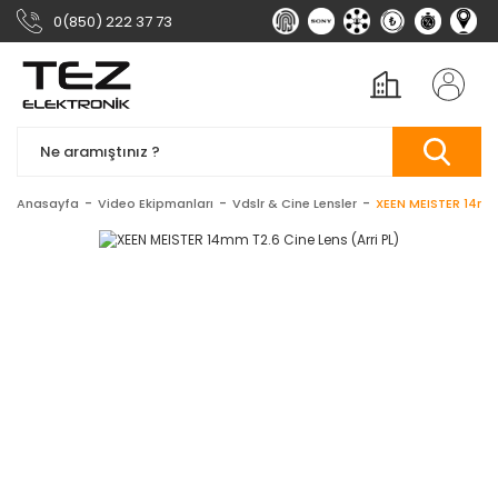
0(850) 222 37 73
Anasayfa
Video Ekipmanları
Vdslr & Cine Lensler
XEEN MEISTER 14mm 