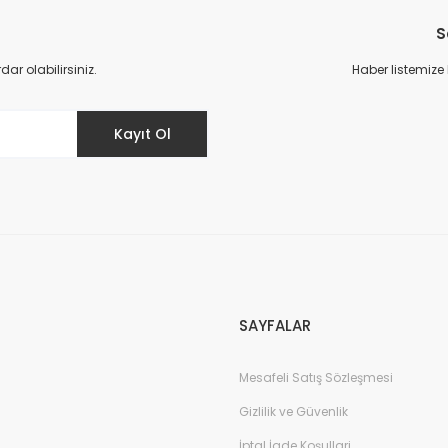
S
r olabilirsiniz.
Haber listemize
Kayıt Ol
SAYFALAR
Mesafeli Satış Sözleşmesi
Gizlilik ve Güvenlik
İptal İade Koşullari