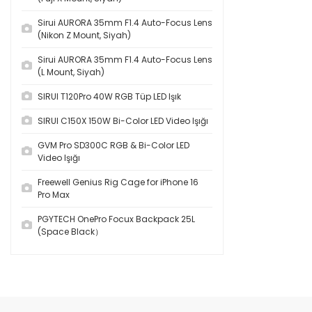
Sirui AURORA 35mm F1.4 Auto-Focus Lens
(Nikon Z Mount, Siyah)
Sirui AURORA 35mm F1.4 Auto-Focus Lens
(L Mount, Siyah)
SIRUI T120Pro 40W RGB Tüp LED Işık
SIRUI C150X 150W Bi-Color LED Video Işığı
GVM Pro SD300C RGB & Bi-Color LED
Video Işığı
Freewell Genius Rig Cage for iPhone 16
Pro Max
PGYTECH OnePro Focux Backpack 25L
(Space Black）