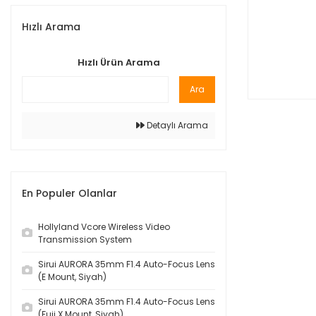
Hızlı Arama
Hızlı Ürün Arama
Ara
Detaylı Arama
En Populer Olanlar
Hollyland Vcore Wireless Video
Transmission System
Sirui AURORA 35mm F1.4 Auto-Focus Lens
(E Mount, Siyah)
Sirui AURORA 35mm F1.4 Auto-Focus Lens
(Fuji X Mount, Siyah)