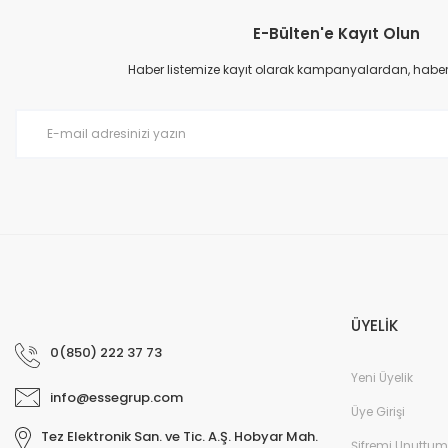
E-Bülten'e Kayıt Olun
Haber listemize kayıt olarak kampanyalardan, haberda
ÜYELİK
0(850) 222 37 73
Yeni Üyelik
info@essegrup.com
Üye Girişi
Tez Elektronik San. ve Tic. A.Ş. Hobyar Mah.
Şifremi Unuttum