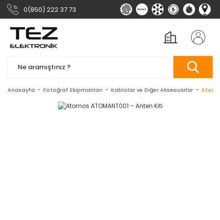
0(850) 222 37 73
Anasayfa
Fotoğraf Ekipmanları
Kablolar ve Diğer Aksesuarlar
Atomo