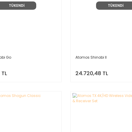
TÜKENDİ
TÜKENDİ
obi Go
Atomos Shinobi II
 TL
24.720,48 TL