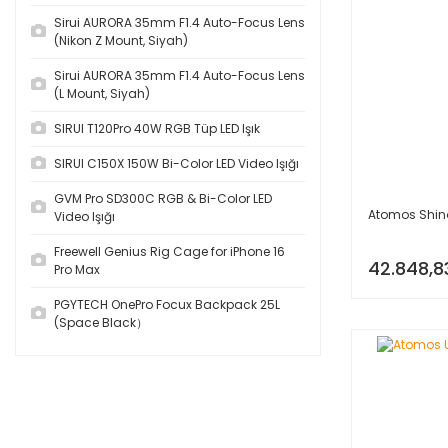
Sirui AURORA 35mm F1.4 Auto-Focus Lens
(Nikon Z Mount, Siyah)
Sirui AURORA 35mm F1.4 Auto-Focus Lens
(L Mount, Siyah)
SIRUI T120Pro 40W RGB Tüp LED Işık
SIRUI C150X 150W Bi-Color LED Video Işığı
GVM Pro SD300C RGB & Bi-Color LED
Atomos Shin
Video Işığı
Freewell Genius Rig Cage for iPhone 16
42.848,8
Pro Max
PGYTECH OnePro Focux Backpack 25L
(Space Black）