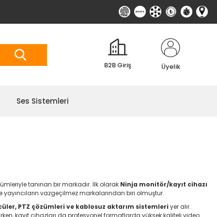
B2B Giriş
Üyelik
Ses Sistemleri
mleriyle tanınan bir markadır. İlk olarak
Ninja monitör/kayıt cihazı
ve yayıncıların vazgeçilmez markalarından biri olmuştur.
ücüler, PTZ çözümleri ve kablosuz aktarım sistemleri
yer alır.
ken, kayıt cihazları da profesyonel formatlarda yüksek kaliteli video