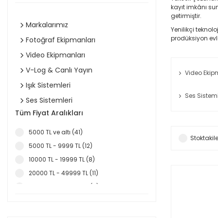
kayıt imkânı su
getirmiştir.
Markalarımız
Yenilikçi teknolo
prodüksiyon evle
Fotoğraf Ekipmanları
Video Ekipmanları
V-Log & Canlı Yayın
Video Ekip
Işık Sistemleri
Ses Sistem
Ses Sistemleri
Tüm Fiyat Aralıkları
5000 TL ve altı (41)
Stoktakile
5000 TL - 9999 TL (12)
10000 TL - 19999 TL (8)
20000 TL - 49999 TL (11)
50000 TL - 99999 TL (4)
100000 TL - 499999 TL (1)