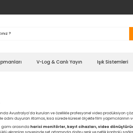
ipmanları
V-Log & Canlı Yayın
Işık Sistemleri
s
ında Avustralya’da kurulan ve özellikle profesyonel video prodüksiyon çözü
rde adını duyuran Atomos, kısa sürede küresel ölçekte film yapımcılarının 
n gamı arasında
harici monitörler, kayıt cihazları, video dönüştür
klü ekranları sayesinde set ortamında doğru renk ve netlik kontrolü sağlar