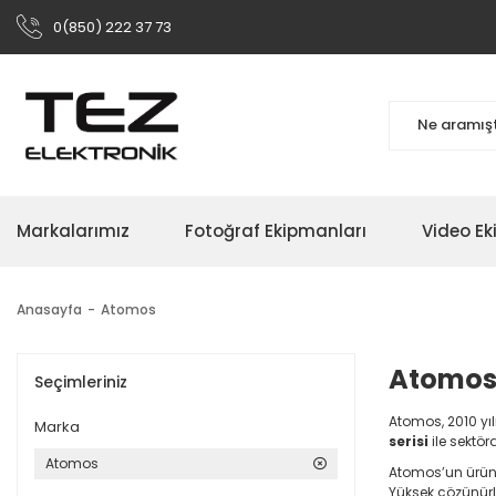
0(850) 222 37 73
Markalarımız
Fotoğraf Ekipmanları
Video Ek
Anasayfa
Atomos
Atomo
Seçimleriniz
Atomos, 2010 yıl
Marka
serisi
ile sektö
Atomos
Atomos’un ürü
Yüksek çözünürlü