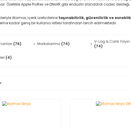
nar. Özellikle Apple ProRes ve DNxHR gibi endüstri standardı codec desteğ
jileriyle Atomos, içerik üreticilerine
taşınabilirlik, güvenilirlik ve esneklik
rine kadar geniş bir kullanıcı kitlesi tarafından tercih edilmektedir.
V-Log & Canlı Yayın
manları
(76)
Markalarımız
(74)
(74)
leri
(4)
r