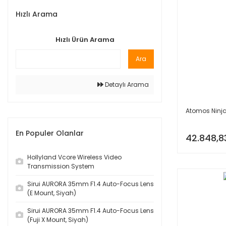
Hızlı Arama
Hızlı Ürün Arama
Ara
Detaylı Arama
Atomos Ninj
En Populer Olanlar
42.848,8
Hollyland Vcore Wireless Video
Transmission System
Sirui AURORA 35mm F1.4 Auto-Focus Lens
(E Mount, Siyah)
Sirui AURORA 35mm F1.4 Auto-Focus Lens
(Fuji X Mount, Siyah)