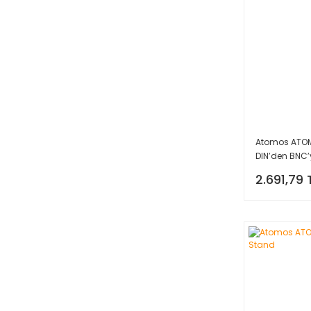
Atomos ATOM
DIN’den BNC
Kablosu (Mav
2.691,79 