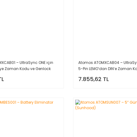
XCAB01 – UltraSync ONE için
Atomos ATOMXCAB04 – UltraSyn
’ye Zaman Kodu ve Genlock
5-Pin LEMO’dan DIN’e Zaman Ko
i)
Kablosu (Kırmızı)
TL
7.855,62 TL