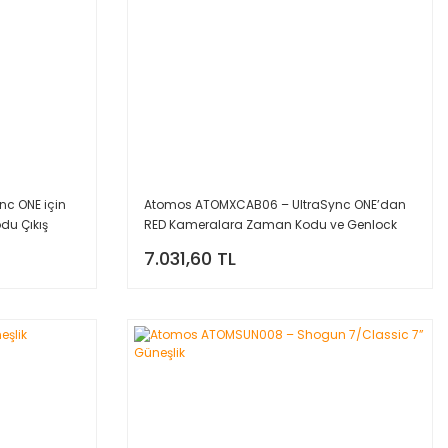
c ONE için
Atomos ATOMXCAB06 – UltraSync ONE’dan
du Çıkış
RED Kameralara Zaman Kodu ve Genlock
Senkronizasyon Kablosu
7.031,60 TL