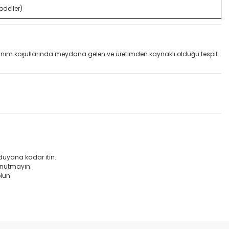
deller)
llanım koşullarında meydana gelen ve üretimden kaynaklı olduğu tespit
 duyana kadar itin.
 unutmayın.
lun.
etebilirsiniz.