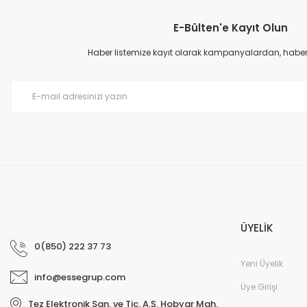
E-Bülten'e Kayıt Olun
Ürün resmi kalitesiz, bozuk veya görüntülenemiyor.
Ürün açıklamasında eksik bilgiler bulunuyor.
Haber listemize kayıt olarak kampanyalardan, haberda
Ürün bilgilerinde hatalar bulunuyor.
Ürün fiyatı diğer sitelerden daha pahalı.
Bu ürüne benzer farklı alternatifler olmalı.
ÜYELİK
0(850) 222 37 73
Yeni Üyelik
info@essegrup.com
Üye Girişi
Tez Elektronik San. ve Tic. A.Ş. Hobyar Mah.