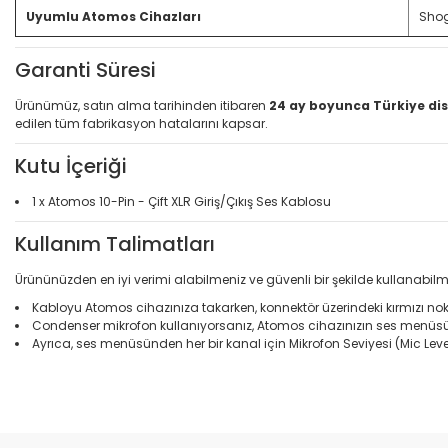
Uyumlu Atomos Cihazları
Shog
Garanti Süresi
Ürünümüz, satın alma tarihinden itibaren
24 ay boyunca Türkiye dis
edilen tüm fabrikasyon hatalarını kapsar.
Kutu İçeriği
1 x Atomos 10-Pin - Çift XLR Giriş/Çıkış Ses Kablosu
Kullanım Talimatları
Ürününüzden en iyi verimi alabilmeniz ve güvenli bir şekilde kullanabilm
Kabloyu Atomos cihazınıza takarken, konnektör üzerindeki kırmızı nokt
Condenser mikrofon kullanıyorsanız, Atomos cihazınızın ses menüsünd
Ayrıca, ses menüsünden her bir kanal için Mikrofon Seviyesi (Mic Lev
Bu ürünün fiyat bilgisi, resim, ürün açıklamalarında ve diğer konular
Görüş ve önerileriniz için teşekkür ederiz.