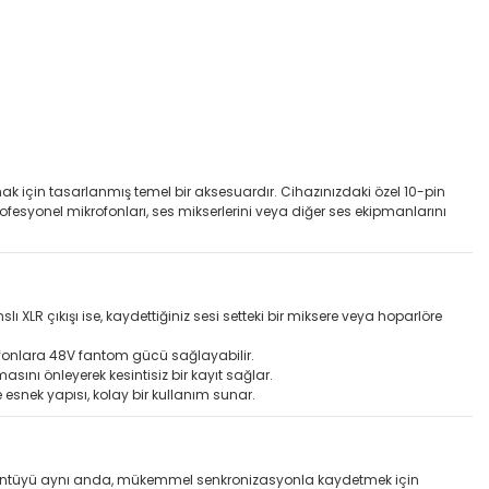
k için tasarlanmış temel bir aksesuardır. Cihazınızdaki özel 10-pin
profesyonel mikrofonları, ses mikserlerini veya diğer ses ekipmanlarını
ı XLR çıkışı ise, kaydettiğiniz sesi setteki bir miksere veya hoparlöre
fonlara 48V fantom gücü sağlayabilir.
sını önleyerek kesintisiz bir kayıt sağlar.
esnek yapısı, kolay bir kullanım sunar.
görüntüyü aynı anda, mükemmel senkronizasyonla kaydetmek için