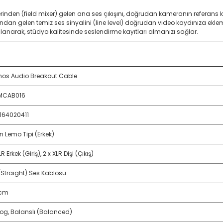
rinden (field mixer) gelen ana ses çıkışını, doğrudan kameranın referans ka
ından gelen temiz ses sinyalini (line level) doğrudan video kaydınıza ekl
llanarak, stüdyo kalitesinde seslendirme kayıtları almanızı sağlar.
os Audio Breakout Cable
MCAB016
164020411
n Lemo Tipi (Erkek)
LR Erkek (Giriş), 2 x XLR Dişi (Çıkış)
(Straight) Ses Kablosu
 cm
og, Balanslı (Balanced)