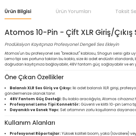
Ürün Bilgisi
Ürün Yorumları
Taksit S
Atomos 10-Pin - Çift XLR Giriş/Çıkış
Prodüksiyon Kayıtçınıza Profesyonel Dengeli Ses Ekleyin
Atomos'un bu profesyonel ses "breakout" kablosu, Shogun serisi gibi uy
Lemo tipi ses portuna takılan bu kablo, size iki adet endüstri standardı, 
doğrudan kayıtçınıza bağlayabilir, 48V fantom güç sağlayabilir ve en yü
Öne Çıkan Özellikler
Balanslı XLR Ses Giriş ve Çıkışı:
İki adet balanslı XLR girişi, profes
göndermenize olanak tanır.
48V Fantom Güç Desteği:
Bu kablo aracılığıyla, Atomos cihazını
Profesyonel Lemo Tipi Konnektör:
Güvenli ve kilitli 10-pin Lemo 
Dayanıklı ve Esnek Yapı:
Set ortamının zorlu koşullarına dayanacak
Kullanım Alanları
Profesyonel Röportajlar:
Yüksek kaliteli boom, yaka (lavaliere) 