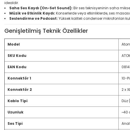
idealdir.
Saha Ses Kaydı (On-Set Sound):
Bir ses teknisyeninin saha mikse
Müzik ve Etkinlik Kaydı:
Konserlerde veya etkinliklerde, ses masas
Seslendirme ve Podcast:
Yüksek kaliteli condenser mikrofonları ku
Genişletilmiş Teknik Özellikler
Model
Atom
SKU Kodu
ATO
EAN Kodu
0814
Konnektör 1
10-Pi
Konnektör 2
2 x X
Kablo Tipi
Düz 
Uzunluk
~40
Ses Tipi
Anal