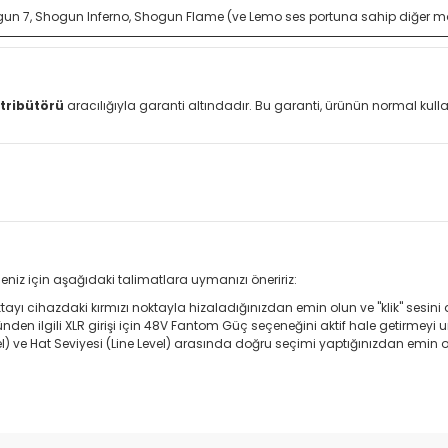
un 7, Shogun Inferno, Shogun Flame (ve Lemo ses portuna sahip diğer mo
tribütörü
aracılığıyla garanti altındadır. Bu garanti, ürünün normal ku
eniz için aşağıdaki talimatlara uymanızı öneririz:
ayı cihazdaki kırmızı noktayla hizaladığınızdan emin olun ve "klik" sesini
en ilgili XLR girişi için 48V Fantom Güç seçeneğini aktif hale getirmeyi
el) ve Hat Seviyesi (Line Level) arasında doğru seçimi yaptığınızdan emin o
da yetersiz gördüğünüz noktaları öneri formunu kullanarak tarafımıza il