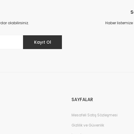
Bu ürüne ilk yorumu siz yapın!
S
Yorum Yaz
r olabilirsiniz.
Haber listemize
Kayıt Ol
Gönder
SAYFALAR
Mesafeli Satış Sözleşmesi
Gizlilik ve Güvenlik