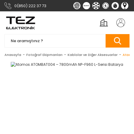
0(850) 222 37 73
Anasayfa
Fotoğraf Ekipmanları
Kablolar ve Diğer Aksesuarlar
Atomo