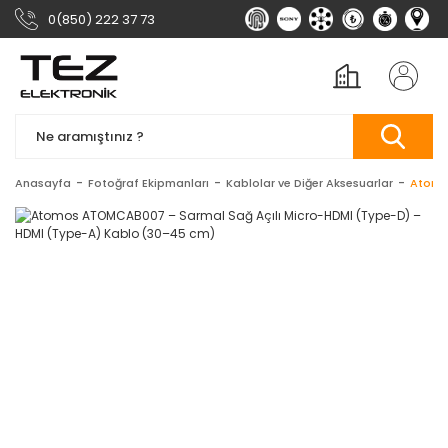
0(850) 222 37 73
Anasayfa
Fotoğraf Ekipmanları
Kablolar ve Diğer Aksesuarlar
Atomo