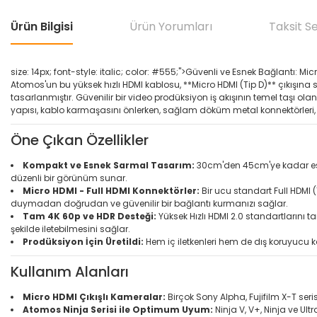
Ürün Bilgisi
Ürün Yorumları
Taksit S
size: 14px; font-style: italic; color: #555;">Güvenli ve Esnek Bağlantı: Mi
Atomos'un bu yüksek hızlı HDMI kablosu, **Micro HDMI (Tip D)** çıkışına 
tasarlanmıştır. Güvenilir bir video prodüksiyon iş akışının temel taşı olan 
yapısı, kablo karmaşasını önlerken, sağlam döküm metal konnektörleri, 
Öne Çıkan Özellikler
Kompakt ve Esnek Sarmal Tasarım:
30cm'den 45cm'ye kadar esney
düzenli bir görünüm sunar.
Micro HDMI - Full HDMI Konnektörler:
Bir ucu standart Full HDMI 
duymadan doğrudan ve güvenilir bir bağlantı kurmanızı sağlar.
Tam 4K 60p ve HDR Desteği:
Yüksek Hızlı HDMI 2.0 standartlarını ta
şekilde iletebilmesini sağlar.
Prodüksiyon İçin Üretildi:
Hem iç iletkenleri hem de dış koruyucu ka
Kullanım Alanları
Micro HDMI Çıkışlı Kameralar:
Birçok Sony Alpha, Fujifilm X-T se
Atomos Ninja Serisi ile Optimum Uyum:
Ninja V, V+, Ninja ve Ul