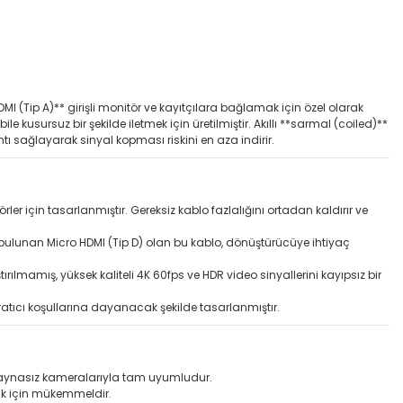
I (Tip A)** girişli monitör ve kayıtçılara bağlamak için özel olarak
le kusursuz bir şekilde iletmek için üretilmiştir. Akıllı **sarmal (coiled)**
 sağlayarak sinyal kopması riskini en aza indirir.
 için tasarlanmıştır. Gereksiz kablo fazlalığını ortadan kaldırır ve
 bulunan Micro HDMI (Tip D) olan bu kablo, dönüştürücüye ihtiyaç
tırılmamış, yüksek kaliteli 4K 60fps ve HDR video sinyallerini kayıpsız bir
pratıcı koşullarına dayanacak şekilde tasarlanmıştır.
ip aynasız kameralarıyla tam uyumludur.
mak için mükemmeldir.