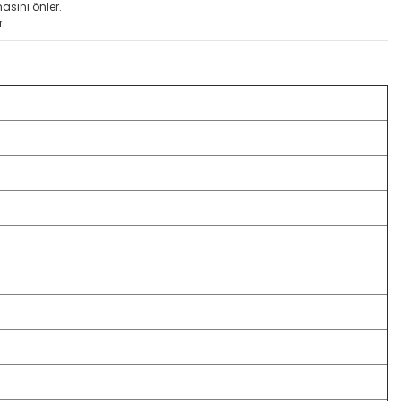
asını önler.
r.