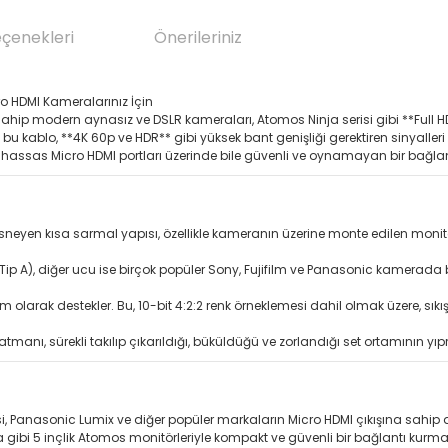
eçenekleri
Önerileriniz
cro HDMI Kameralarınız İçin
sahip modern aynasız ve DSLR kameraları, Atomos Ninja serisi gibi **Full HDM
bu kablo, **4K 60p ve HDR** gibi yüksek bant genişliği gerektiren sinyalleri bi
hassas Micro HDMI portları üzerinde bile güvenli ve oynamayan bir bağlantı
en kısa sarmal yapısı, özellikle kameranın üzerine monte edilen monitörler
(Tip A), diğer ucu ise birçok popüler Sony, Fujifilm ve Panasonic kamerada
m olarak destekler. Bu, 10-bit 4:2:2 renk örneklemesi dahil olmak üzere, sıkış
tmanı, sürekli takılıp çıkarıldığı, büküldüğü ve zorlandığı set ortamının yı
risi, Panasonic Lumix ve diğer popüler markaların Micro HDMI çıkışına sah
tra gibi 5 inçlik Atomos monitörleriyle kompakt ve güvenli bir bağlantı kur