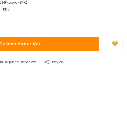
14(Kopya-8TK)
 + KDV
Gelince Haber Ver
atı Düşünce Haber Ver
Paylaş