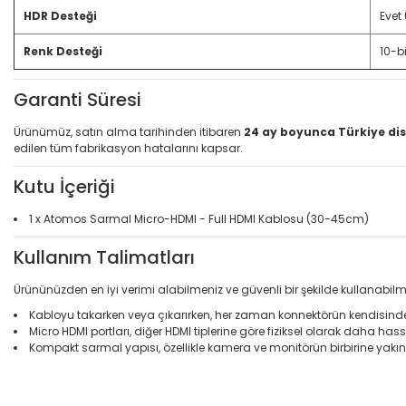
HDR Desteği
Evet
Renk Desteği
10-bi
Garanti Süresi
Ürünümüz, satın alma tarihinden itibaren
24 ay boyunca Türkiye dis
edilen tüm fabrikasyon hatalarını kapsar.
Kutu İçeriği
1 x Atomos Sarmal Micro-HDMI - Full HDMI Kablosu (30-45cm)
Kullanım Talimatları
Ürününüzden en iyi verimi alabilmeniz ve güvenli bir şekilde kullanabilm
Kabloyu takarken veya çıkarırken, her zaman konnektörün kendisin
Micro HDMI portları, diğer HDMI tiplerine göre fiziksel olarak daha
Kompakt sarmal yapısı, özellikle kamera ve monitörün birbirine yakın