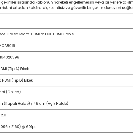
 çekimler sırasında kablonun hareketi engellemesini veya bir yerlere takılm
iskini ortadan kaldırarak, kesintisiz ve güvenilir bir çekim deneyimi sağla
os Coiled Micro-HDMI to Full-HDMI Cable
MCAB015
164020398
HDMI (Tip A) Erkek
 HDMI (Tip D) Erkek
al (Coiled)
m (Kapalı Halde) / 45 cm (Açık Halde)
 2.0
4096 x 2160) @ 60fps