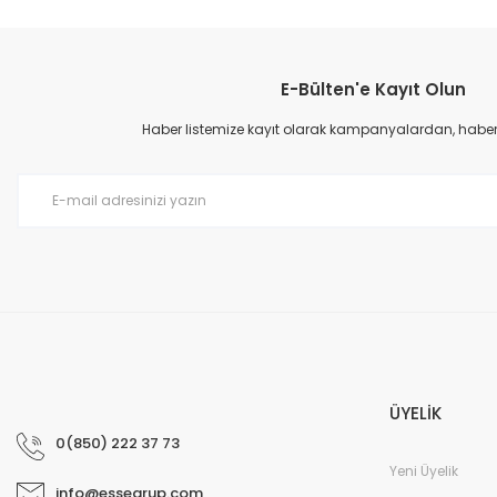
Bu ürünün fiyat bilgisi, resim, ürün açıklamalarında ve diğer konular
Görüş ve önerileriniz için teşekkür ederiz.
E-Bülten'e Kayıt Olun
Ürün resmi kalitesiz, bozuk veya görüntülenemiyor.
Ürün açıklamasında eksik bilgiler bulunuyor.
Haber listemize kayıt olarak kampanyalardan, haberda
Ürün bilgilerinde hatalar bulunuyor.
Ürün fiyatı diğer sitelerden daha pahalı.
Bu ürüne benzer farklı alternatifler olmalı.
ÜYELİK
0(850) 222 37 73
Yeni Üyelik
info@essegrup.com