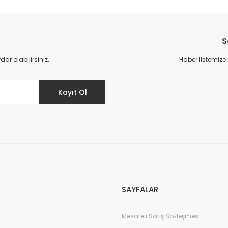
da yetersiz gördüğünüz noktaları öneri formunu kullanarak tarafımıza il
Bu ürüne ilk yorumu siz yapın!
S
Yorum Yaz
r olabilirsiniz.
Haber listemize
Kayıt Ol
Gönder
SAYFALAR
Mesafeli Satış Sözleşmesi