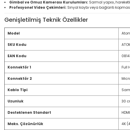
Gimbal ve Omuz Kamerası Kurulumları:
Sarmal yapısı, hareketli
Profesyonel Video Çekimleri:
Sinyal kaybı veya bağlantı kopması r
Genişletilmiş Teknik Özellikler
Model
Atom
SKU Kodu
ATO
EAN Kodu
0814
Konnektör 1
Full 
Konnektör 2
Micro
Kablo Tipi
Sarm
Uzunluk
30 c
Desteklenen Standart
HDMI
Maks. Çözünürlük
4K (