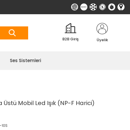
B2B Giriş
Üyelik
Ses Sistemleri
stü Mobil Led Işık (NP-F Harici)
-10S