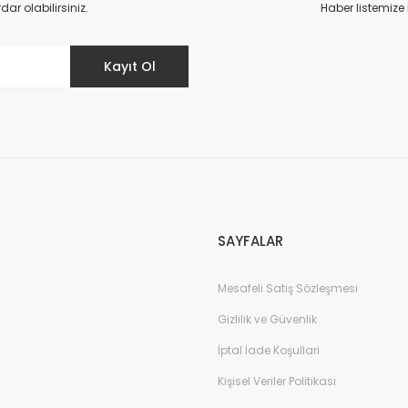
r olabilirsiniz.
Haber listemize
Kayıt Ol
Gönder
SAYFALAR
Mesafeli Satış Sözleşmesi
Gizlilik ve Güvenlik
İptal İade Koşullari
Kişisel Veriler Politikası