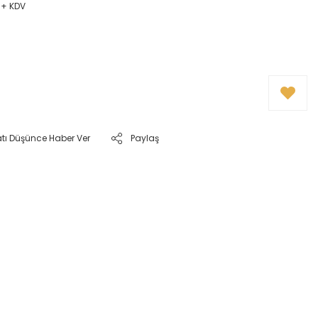
 + KDV
atı Düşünce Haber Ver
Paylaş