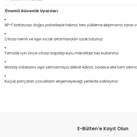
Önemli Güvenlik Uyarıları
NP-F bataryayı doğru polariteyle takınız; ters yükleme ekipmana zarar ve
Cihazı nemli ve aşırı sıcak ortamlardan uzak tutunuz
Temizlik için önce cihazı kapatıp kuru mikrofiber bez kullanınız
Montaj vidalarını aşırı sıkmamaya dikkat ediniz; sadece elle tam sıkma 
Küçük parçaları çocukların erişemeyeceği yerlerde saklayınız
Bu ürünün fiyat bilgisi, resim, ürün açıklamalarında ve diğer konular
Görüş ve önerileriniz için teşekkür ederiz.
E-Bülten'e Kayıt Olun
Ürün resmi kalitesiz, bozuk veya görüntülenemiyor.