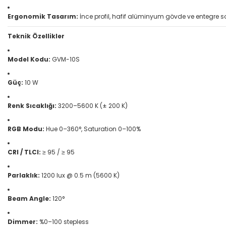
Ergonomik Tasarım:
İnce profil, hafif alüminyum gövde ve entegre
Teknik Özellikler
Model Kodu:
GVM-10S
Güç:
10 W
Renk Sıcaklığı:
3200–5600 K (± 200 K)
RGB Modu:
Hue 0–360°, Saturation 0–100%
CRI / TLCI:
≥ 95 / ≥ 95
Parlaklık:
1200 lux @ 0.5 m (5600 K)
Beam Angle:
120°
Dimmer:
%0–100 stepless