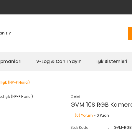
ipmanları
V-Log & Canlı Yayın
Işık Sistemleri
şık (NP-F Harici)
GVM
GVM 10S RGB Kamera Ü
(0) Yorum
- 0 Puan
Stok Kodu
GVM-RGB