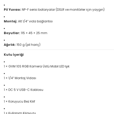
Pil Yuvası:
NP-F serisi bataryalar (DSLR ve monitörler için yaygın)
Montaj:
Alt 1/4″ vida bağlantısı
Boyutlar:
115 × 45 × 25 mm
Ağırlık:
150 g (pil hariç)
Kutu İçeriği
1 × GVM 10S RGB Kamera Üstü Mobil LED Işık
1 × 1/4″ Montaj Vidası
1 × DC 5 V USB-C Kablosu
1 × Koruyucu Bez Kılıf
1 × Kullanım Kılavuzu