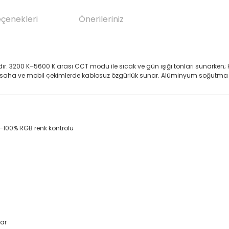
eçenekleri
Önerileriniz
ır. 3200 K–5600 K arası CCT modu ile sıcak ve gün ışığı tonları sunarke
öylece saha ve mobil çekimlerde kablosuz özgürlük sunar. Alüminyum soğutma 
–100% RGB renk kontrolü
kar