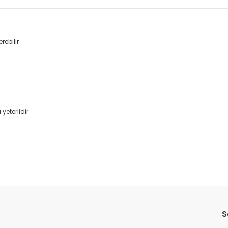
rebilir
yeterlidir
da yetersiz gördüğünüz noktaları öneri formunu kullanarak tarafımıza il
Bu ürüne ilk yorumu siz yapın!
S
Yorum Yaz