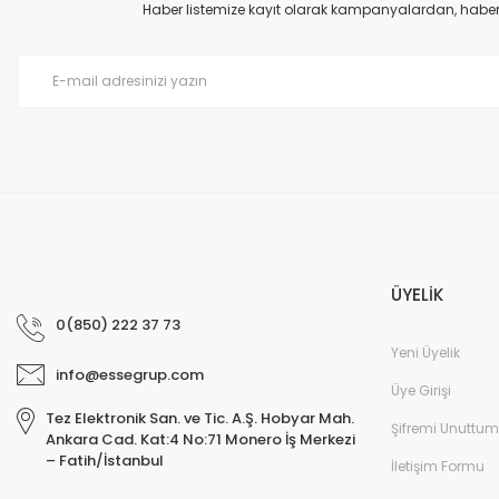
Ürün açıklamasında eksik bilgiler bulunuyor.
Haber listemize kayıt olarak kampanyalardan, haberda
Ürün bilgilerinde hatalar bulunuyor.
Ürün fiyatı diğer sitelerden daha pahalı.
Bu ürüne benzer farklı alternatifler olmalı.
ÜYELİK
0(850) 222 37 73
Yeni Üyelik
info@essegrup.com
Üye Girişi
Tez Elektronik San. ve Tic. A.Ş. Hobyar Mah.
Şifremi Unuttum
Ankara Cad. Kat:4 No:71 Monero İş Merkezi
– Fatih/İstanbul
İletişim Formu