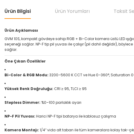
Ürün Bilgisi
Ürün Yorumları
Taksit S
Ürün Açıklaması
GVM 10S, kompakt gövdeye sahip RGB + Bi-Color kamera üstü LED ışığıd
seçeneği sağlar. NP-F tip pil yuvası ile çalışır (pil dahil değildir), b
sağlar.
Öne Çıkan Özellikler
Bi-Color & RGB Modu:
3200–5600 K CCT ve Hue 0–360°, Saturation 0
Yüksek Renk Doğruluğu:
CRI ≥ 95, TLCI ≥ 95
Stepless Dimmer:
%0–100 parlaklık ayarı
NP-F Pil Yuvası:
Harici NP-F tipi batarya ile kablosuz çalışma
Kamera Montajı:
1/4″ vida alt taban ile tüm kameralara kolay tak-çı