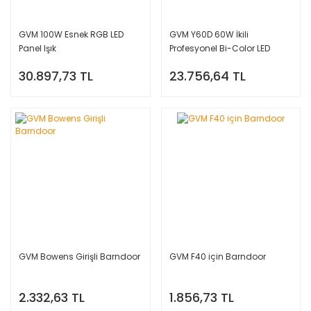
GVM 100W Esnek RGB LED
GVM Y60D 60W İkili
Panel Işık
Profesyonel Bi-Color LED
Video Işık Seti
30.897,73 TL
23.756,64 TL
GVM Bowens Girişli Barndoor
GVM F40 için Barndoor
2.332,63 TL
1.856,73 TL