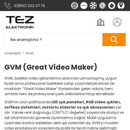
0(850) 222 37 73
Anasayfa
GVM
GVM (Great Video Maker)
GVM, özellikle video ışıklandırma alanında uzmanlaşmış, uygun
fiyatlı ama profesyonel özelliklere sahip çözümleriyle bilinen bir
markadır. “Great Video Maker” ifadesinden gelen adıyla, hem
amatör hem de profesyonel içerik üreticilerine hitap etmektedir.
GVM’nin ürün portföyünde
LED ışık panelleri, RGB video ışıkları,
softbox sistemleri, motorlu sliderlar ve ışık aksesuarları
yer
alır. Yüksek renk doğruluğu (CRI/TLCI değerleri) sayesinde stüdyo ve
set ortamlarında güvenilir aydınlatma sağlar. Mobil uygulama
üzerinden kontrol edilebilen akıllı ışık sistemleri de, GVM’yi modern
video prodüksiyon süreçlerinde pratik bir tercih haline getirmiştir.