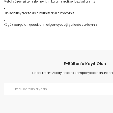
Metal yüzeyleri temizlemek için kuru mikrofiber bez kullanınız
Elle sabitleyerek takıp çıkarınız; aşırı sıkmayınız
Küçük parçaları çocukların erişemeyeceği yerlerde saklayınız
Bu ürünün fiyat bilgisi, resim, ürün açıklamalarında ve diğer konular
Görüş ve önerileriniz için teşekkür ederiz.
E-Bülten'e Kayıt Olun
Ürün resmi kalitesiz, bozuk veya görüntülenemiyor.
Ürün açıklamasında eksik bilgiler bulunuyor.
Haber listemize kayıt olarak kampanyalardan, haberda
Ürün bilgilerinde hatalar bulunuyor.
Ürün fiyatı diğer sitelerden daha pahalı.
Bu ürüne benzer farklı alternatifler olmalı.