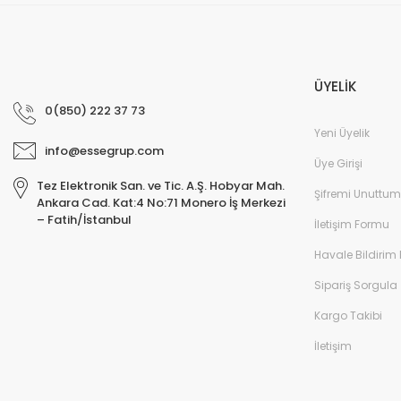
ÜYELİK
0(850) 222 37 73
Yeni Üyelik
info@essegrup.com
Üye Girişi
Tez Elektronik San. ve Tic. A.Ş. Hobyar Mah.
Şifremi Unuttum
Ankara Cad. Kat:4 No:71 Monero İş Merkezi
– Fatih/İstanbul
İletişim Formu
Havale Bildirim
Sipariş Sorgula
Kargo Takibi
İletişim