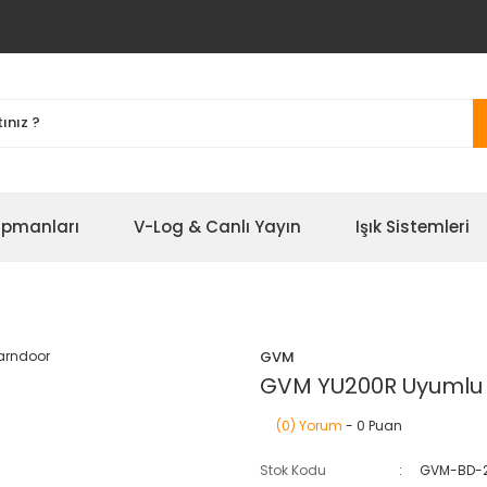
ipmanları
V-Log & Canlı Yayın
Işık Sistemleri
GVM
GVM YU200R Uyumlu
(0) Yorum
- 0 Puan
Stok Kodu
GVM-BD-2