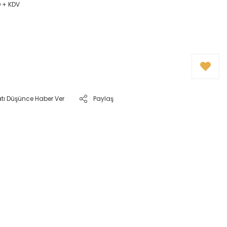
D + KDV
atı Düşünce Haber Ver
Paylaş