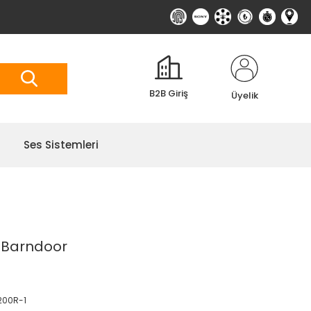
B2B Giriş
Üyelik
Ses Sistemleri
 Barndoor
00R-1