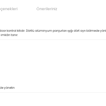
eçenekleri
Önerileriniz
 kontrol kitidir. Dörtlü alüminyum panjurları ışığı dört ayrı bölmede yönl
 imkân tanır.
lde yönetin