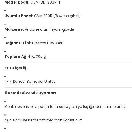
Model Kodu:
GVM-BD-200R-1
Uyumlu Panel:
GVM 200R (Bowens çıkışlı)
Malzeme:
Anodize alüminyum gövde
Bağlantı Tipi:
Bowens bayonet
Toplam Ağırlık:
300 g
Kutu İçeriği
1 × 4 Kanatlı Barndoor Ünitesi
Önemli Güvenlik Uyarıları
Montaj esnasında panjurların eşit açıda yerleştiğinden emin olunuz
Aşırı sıcak ve nemli ortamlardan koruyunuz