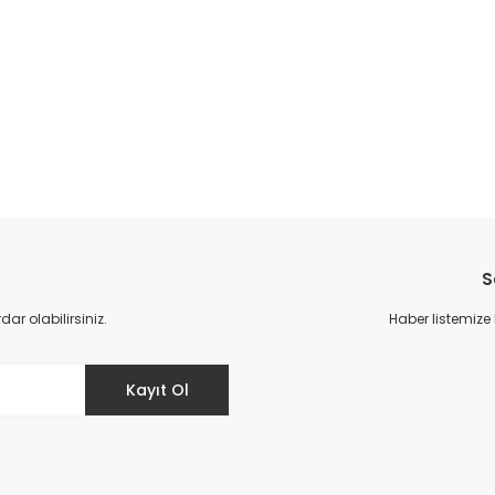
da yetersiz gördüğünüz noktaları öneri formunu kullanarak tarafımıza il
Bu ürüne ilk yorumu siz yapın!
S
Yorum Yaz
r olabilirsiniz.
Haber listemize
Kayıt Ol