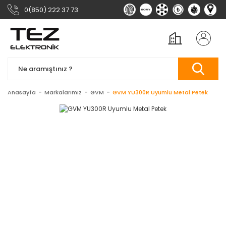
0(850) 222 37 73
Anasayfa
Markalarımız
GVM
GVM YU300R Uyumlu Metal Petek