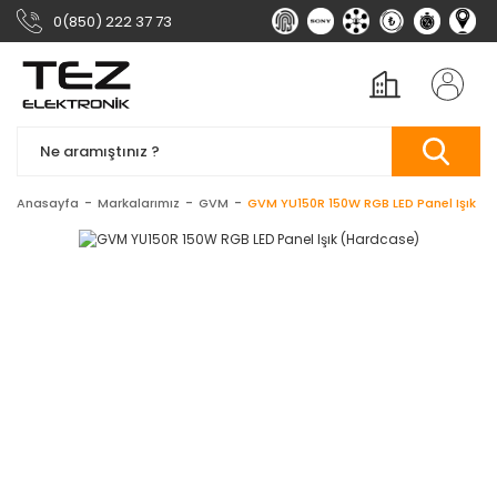
0(850) 222 37 73
Anasayfa
Markalarımız
GVM
GVM YU150R 150W RGB LED Panel Işık (