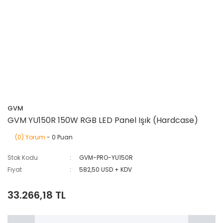
GVM
GVM YU150R 150W RGB LED Panel Işık (Hardcase)
(0) Yorum
- 0 Puan
Stok Kodu
GVM-PRO-YU150R
Fiyat
582,50 USD + KDV
33.266,18 TL