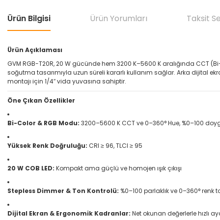
Ürün Bilgisi
Ürün Yorumları
Taksit S
Ürün Açıklaması
GVM RGB-T20R, 20 W gücünde hem 3200 K–5600 K aralığında CCT (Bi-Co
soğutma tasarımıyla uzun süreli kararlı kullanım sağlar. Arka dijital ek
montajı için 1/4″ vida yuvasına sahiptir.
Öne Çıkan Özellikler
Bi-Color & RGB Modu:
3200–5600 K CCT ve 0–360° Hue, %0–100 doygu
Yüksek Renk Doğruluğu:
CRI ≥ 96, TLCI ≥ 95
20 W COB LED:
Kompakt ama güçlü ve homojen ışık çıkışı
Stepless Dimmer & Ton Kontrolü:
%0–100 parlaklık ve 0–360° renk t
Dijital Ekran & Ergonomik Kadranlar:
Net okunan değerlerle hızlı a