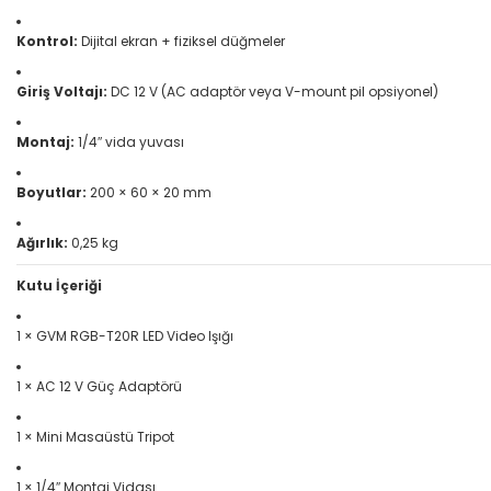
Kontrol:
Dijital ekran + fiziksel düğmeler
Giriş Voltajı:
DC 12 V (AC adaptör veya V-mount pil opsiyonel)
Montaj:
1/4″ vida yuvası
Boyutlar:
200 × 60 × 20 mm
Ağırlık:
0,25 kg
Kutu İçeriği
1 × GVM RGB-T20R LED Video Işığı
1 × AC 12 V Güç Adaptörü
1 × Mini Masaüstü Tripot
1 × 1/4″ Montaj Vidası