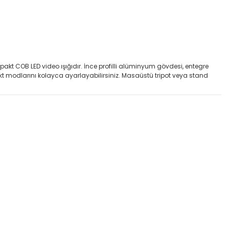
OB LED video ışığıdır. İnce profilli alüminyum gövdesi, entegre
fekt modlarını kolayca ayarlayabilirsiniz. Masaüstü tripot veya stand