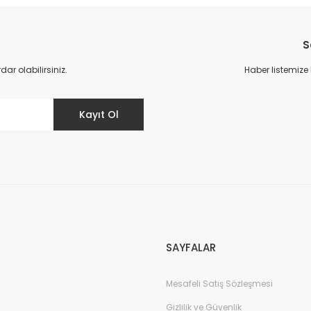
Bu ürüne ilk yorumu siz yapın!
S
Yorum Yaz
r olabilirsiniz.
Haber listemize
Kayıt Ol
Gönder
SAYFALAR
Mesafeli Satış Sözleşmesi
Gizlilik ve Güvenlik