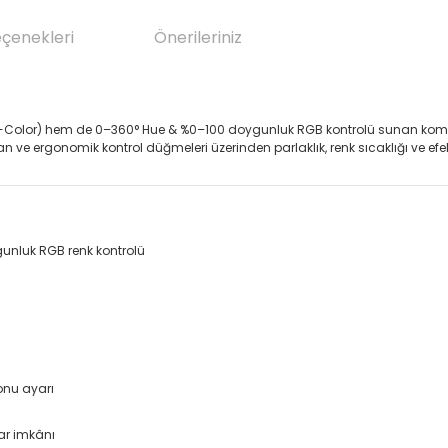
eçenekleri
Önerileriniz
lor) hem de 0–360° Hue & %0–100 doygunluk RGB kontrolü sunan kompakt C
ran ve ergonomik kontrol düğmeleri üzerinden parlaklık, renk sıcaklığı ve e
nluk RGB renk kontrolü
onu ayarı
yar imkânı