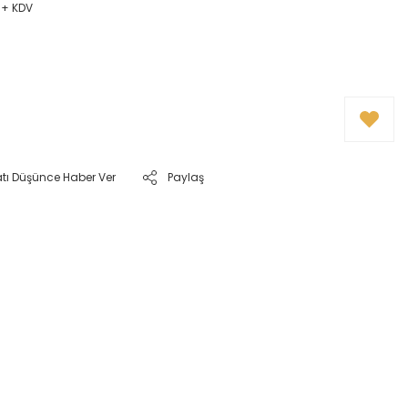
 + KDV
atı Düşünce Haber Ver
Paylaş