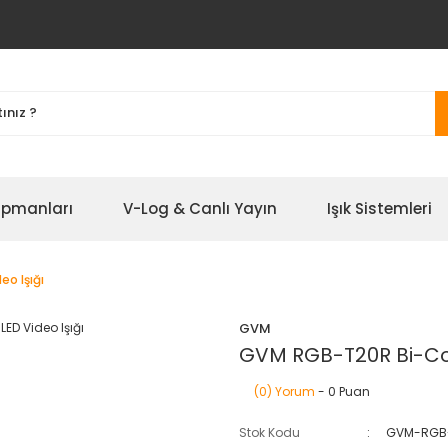
ipmanları
V-Log & Canlı Yayın
Işık Sistemleri
o Işığı
GVM
GVM RGB-T20R Bi-Col
(0) Yorum
- 0 Puan
Stok Kodu
GVM-RGB