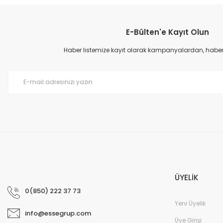
Görüş ve önerileriniz için teşekkür ederiz.
E-Bülten'e Kayıt Olun
Ürün resmi kalitesiz, bozuk veya görüntülenemiyor.
Ürün açıklamasında eksik bilgiler bulunuyor.
Haber listemize kayıt olarak kampanyalardan, haberda
Ürün bilgilerinde hatalar bulunuyor.
Ürün fiyatı diğer sitelerden daha pahalı.
Bu ürüne benzer farklı alternatifler olmalı.
ÜYELİK
0(850) 222 37 73
Yeni Üyelik
info@essegrup.com
Üye Girişi