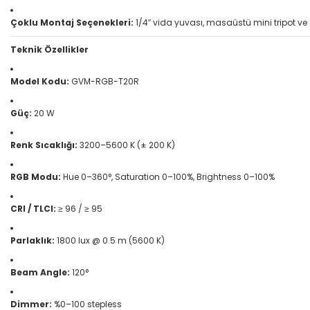
Çoklu Montaj Seçenekleri:
1/4″ vida yuvası, masaüstü mini tripot ve
Teknik Özellikler
Model Kodu:
GVM-RGB-T20R
Güç:
20 W
Renk Sıcaklığı:
3200–5600 K (± 200 K)
RGB Modu:
Hue 0–360°, Saturation 0–100%, Brightness 0–100%
CRI / TLCI:
≥ 96 / ≥ 95
Parlaklık:
1800 lux @ 0.5 m (5600 K)
Beam Angle:
120°
Dimmer:
%0–100 stepless