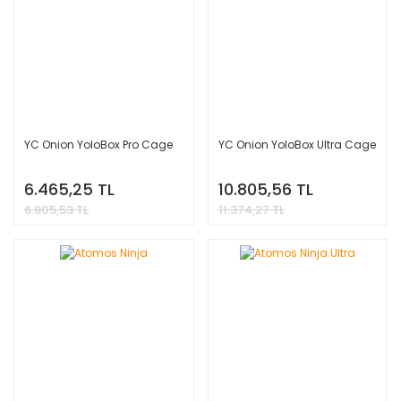
YC Onion YoloBox Pro Cage
YC Onion YoloBox Ultra Cage
6.465,25 TL
10.805,56 TL
6.805,53 TL
11.374,27 TL