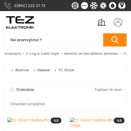
0(850) 222 37 73
Anasayfa
V-Log & Canlı Yayın
Monitör ve Geri Bildirim Ekranları
Touc
Atomos
Neewer
YC Onion
Stoktakiler
Toplam 14 ürün
%5
%5